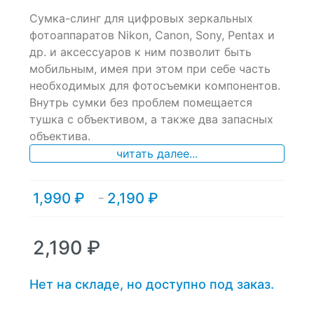
0
5
0
Сумка-слинг для цифровых зеркальных
out
of
фотоаппаратов Nikon, Canon, Sony, Pentax и
based
др. и аксессуаров к ним позволит быть
on
мобильным, имея при этом при себе часть
customer
ratings
необходимых для фотосъемки компонентов.
Внутрь сумки без проблем помещается
тушка с объективом, а также два запасных
объектива.
читать далее...
1,990
₽
2,190
₽
Диапазон
–
цен:
1,990 ₽
–
2,190
₽
2,190 ₽
Нет на складе, но доступно под заказ.