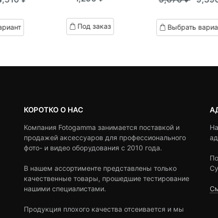
out
кущая
ервоначальная
Теку
Пер
of
of
based
на:
ена
цена:
цен
based
Под заказ
ариант
Выбрать вариа
on
on
,510 ₽.
оставляла
9,390
сост
customer
customer
ratings
4,960 ₽.
9,67
ratings
КОРОТКО О НАС
А
Компания Fotogamma занимается поставкой и
На
продажей аксессуаров для профессионального
ад
фото- и видео оборудования с 2010 года.
По
В нашем ассортименте представлены только
Су
качественные товары, прошедшие тестирование
нашими специалистами.
См
Продукция плохого качества отсеивается и мы