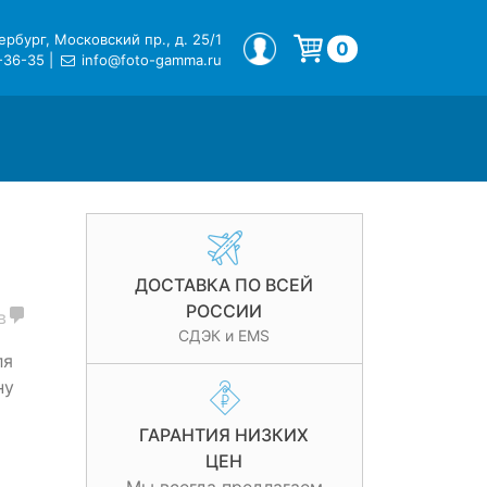
рбург, Московский пр., д. 25/1
МОЙ ПРОФИЛЬ
0
-36-35
|
info@foto-gamma.ru
Корзина пуста.
ДОСТАВКА ПО ВСЕЙ
РОССИИ
в
СДЭК и EMS
ля
ну
ГАРАНТИЯ НИЗКИХ
ЦЕН