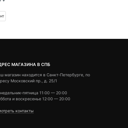
Текуща
Первон
щая
воначальная
of
of
цена:
цена
based
based
а
Под заказ
Выбрать вариант
нт
on
on
23,470 ₽
состав
 ₽.
авляла
customer
customer
24,200 
ratings
ratings
0 ₽.
ДРЕС МАГАЗИНА В СПБ
ш магазин находится в Санкт-Петербурге, по
ресу Московский пр., д. 25/1
недельник-пятница 11:00 — 20:00
ббота и воскресенье 12:00 — 20:00
отреть контакты