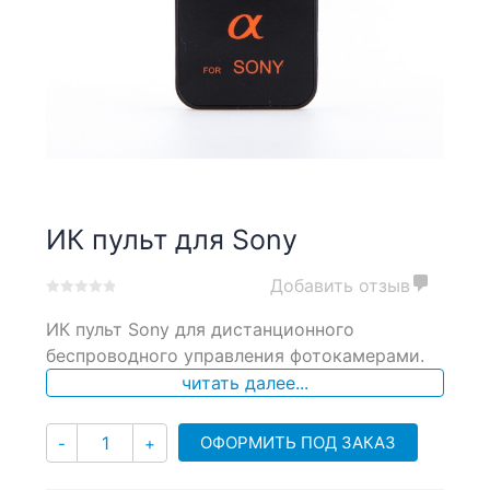
ИК пульт для Sony
Добавить отзыв
0
5
0
ИК пульт Sony для дистанционного
out
of
беспроводного управления фотокамерами.
based
читать далее...
on
customer
ratings
Количество
ОФОРМИТЬ ПОД ЗАКАЗ
-
+