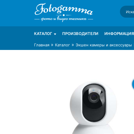
Skip
to
content
Интернет-магазин фототехники Foto-Ga
Магазин фотоаксессуаров foto-gamma.ru
КАТАЛОГ
ПРОИЗВОДИТЕЛИ
ИНФОРМАЦИЯ
»
»
Главная
Каталог
Экшен камеры и аксессуары