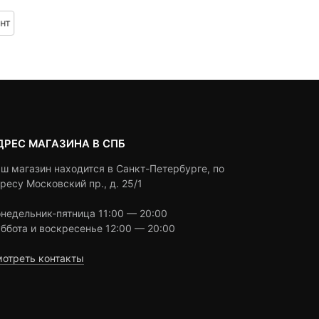
based
based
а
Под заказ
Под заказ
нт
on
on
 ₽.
авляла
customer
customer
ratings
ratings
0 ₽.
ДРЕС МАГАЗИНА В СПБ
ш магазин находится в Санкт-Петербурге, по
ресу Московский пр., д. 25/1
недельник-пятница 11:00 — 20:00
ббота и воскресенье 12:00 — 20:00
отреть контакты