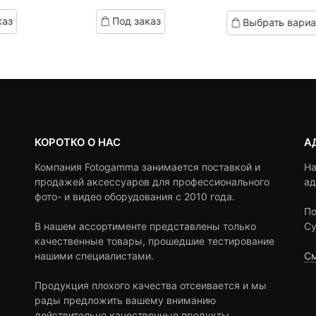
на:
ена
based
цена:
цен
based
каз
Под заказ
Выбрать вариа
on
on
0 ₽.
оставляла
9,390
сост
customer
customer
,000 ₽.
ratings
9,67
ratings
КОРОТКО О НАС
А
Компания Fotogamma занимается поставкой и
На
продажей аксессуаров для профессионального
ад
фото- и видео оборудования с 2010 года.
По
В нашем ассортименте представлены только
Су
качественные товары, прошедшие тестирование
нашими специалистами.
См
Продукция плохого качества отсеивается и мы
рады предложить вашему вниманию
действительно качественные продукты.