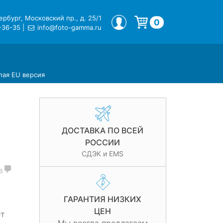
рбург, Московский пр., д. 25/1
МОЙ ПРОФИЛЬ
0
-36-35
|
info@foto-gamma.ru
Корзина пуста.
лая EU версия
ДОСТАВКА ПО ВСЕЙ
РОССИИ
СДЭК и EMS
в
ГАРАНТИЯ НИЗКИХ
ЦЕН
ет