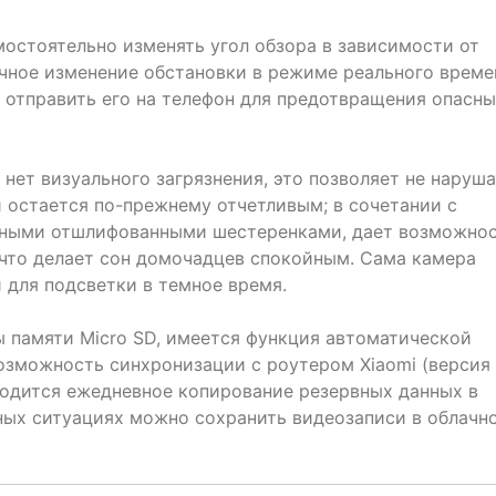
остоятельно изменять угол обзора в зависимости от
чное изменение обстановки в режиме реального време
 отправить его на телефон для предотвращения опасн
 нет визуального загрязнения, это позволяет не наруша
 остается по-прежнему отчетливым; в сочетании с
мными отшлифованными шестеренками, дает возможно
 что делает сон домочадцев спокойным. Сама камера
для подсветки в темное время.
ы памяти Micro SD, имеется функция автоматической
озможность синхронизации с роутером Xiaomi (версия
одится ежедневное копирование резервных данных в
ных ситуациях можно сохранить видеозаписи в облачн