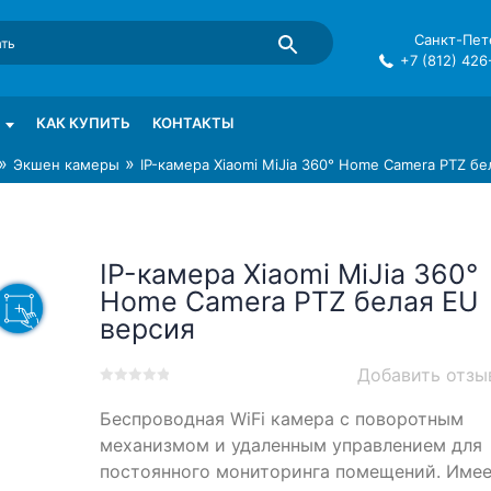
Санкт-Пете
+7 (812) 426
mma в СПб
КАК КУПИТЬ
КОНТАКТЫ
»
»
Экшен камеры
IP-камера Xiaomi MiJia 360° Home Camera PTZ бе
IP-камера Xiaomi MiJia 360°
Home Camera PTZ белая EU
версия
Добавить отзы
0
5
0
Беспроводная WiFi камера с поворотным
out
of
механизмом и удаленным управлением для
based
постоянного мониторинга помещений. Име
on