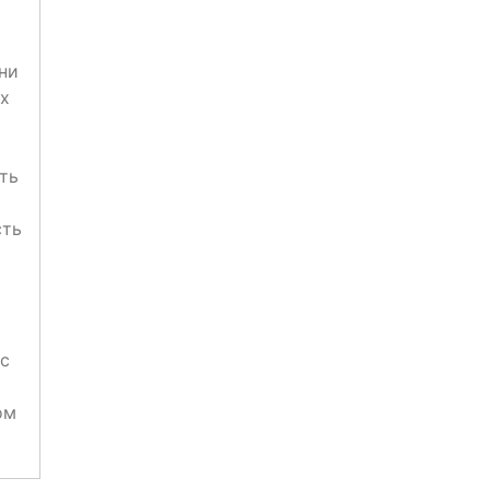
ни
ых
ть
сть
 с
ом