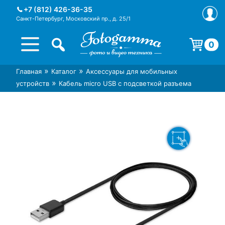
Skip
+7 (812) 426-36-35
to
Санкт-Петербург, Московский пр., д. 25/1
content
0
Корзина пуста.
»
»
Главная
Каталог
Аксессуары для мобильных
Интернет-магазин фототехники
Магазин фотоаксессуаров foto-
»
устройств
Кабель micro USB с подсветкой разъема
Foto-Gamma в СПб
gamma.ru