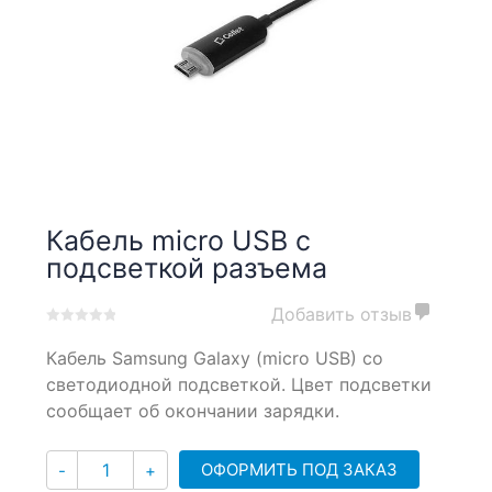
Кабель micro USB с
подсветкой разъема
Добавить отзыв
0
5
0
Кабель Samsung Galaxy (micro USB) со
out
of
светодиодной подсветкой. Цвет подсветки
based
сообщает об окончании зарядки.
on
customer
Количество
ratings
ОФОРМИТЬ ПОД ЗАКАЗ
-
+