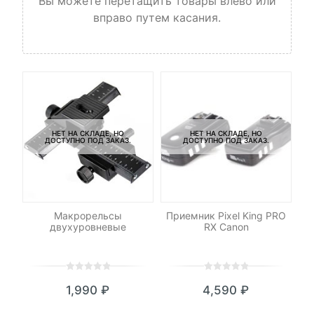
Вы можете перетащить товары влево или
вправо путем касания.
НЕТ НА СКЛАДЕ, НО
НЕТ НА СКЛАДЕ, НО
ДОСТУПНО ПОД ЗАКАЗ.
ДОСТУПНО ПОД ЗАКАЗ.
-
р
Макрорельсы
Приемник Pixel King PRO
Св
n
двухуровневые
RX Canon
0
5
0
0
5
0
1,990
₽
4,590
₽
out
out
of
of