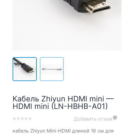
Кабель Zhiyun HDMI mini —
HDMI mini (LN-HBHB-A01)
Добавить отзыв
0
5
0
кабель Zhiyun Mini-HDMI длиной 16 см для
out