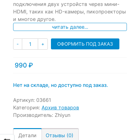
of
подключения двух устройств через мини-
based
HDMI, таких как HD-камеры, пикопроекторы
on
и многое другое.
customer
ratings
читать далее...
Количество
ОФОРМИТЬ ПОД ЗАКАЗ
-
+
990
₽
Нет на складе, но доступно под заказ.
Артикул:
03661
Категория:
Архив товаров
Производитель:
Zhiyun
Детали
Отзывы (0)