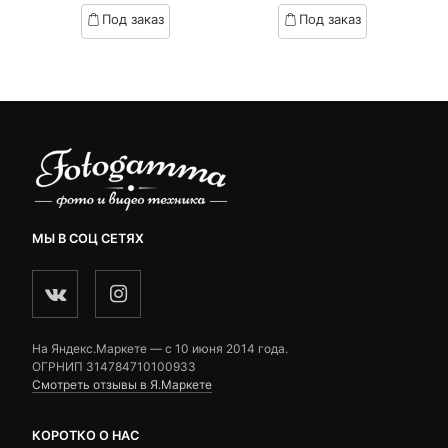
based
based
Под заказ
Под заказ
on
on
customer
customer
ratings
ratings
МЫ В СОЦ СЕТЯХ
На Яндекс.Маркете — c 10 июня 2014 года.
ОГРНИП 314784710100933
Смотреть отзывы в Я.Маркете
КОРОТКО О НАС