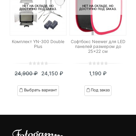
НЕТ НА СКЛАДЕ, НО
НЕТ НА СКЛАДЕ, НО
ДОСТУПНО ПОД ЗАКАЗ.
ДОСТУПНО ПОД ЗАКАЗ.
C-
Комплект YN-300 Double
Софтбокс Neewer для LED
Plus
панелей размером до
25×22 см
0
5
0
0
5
0
24,900
₽
24,150
₽
1,190
₽
out
out
Текущая
Первоначальная
of
of
цена:
цена
based
based
Выбрать вариант
Под заказ
on
on
24,150 ₽.
составляла
customer
customer
24,900 ₽.
ratings
ratings