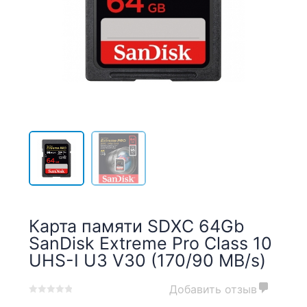
Карта памяти SDXC 64Gb
SanDisk Extreme Pro Class 10
UHS-I U3 V30 (170/90 MB/s)
Добавить отзыв
0
5
0