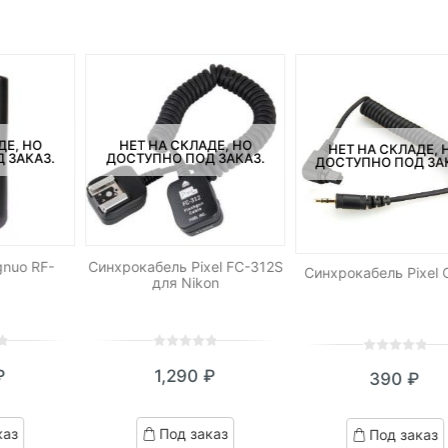
ДЕ, НО
НЕТ НА СКЛАДЕ, НО
НЕТ НА СКЛАДЕ, 
 ЗАКАЗ.
ДОСТУПНО ПОД ЗАКАЗ.
ДОСТУПНО ПОД ЗА
nuo RF-
Синхрокабель Pixel FC-312S
Синхрокабель Pixel 
для Nikon
0
5
0
0
5
0
₽
1,290
₽
390
₽
out
out
of
of
based
based
каз
Под заказ
Под заказ
on
on