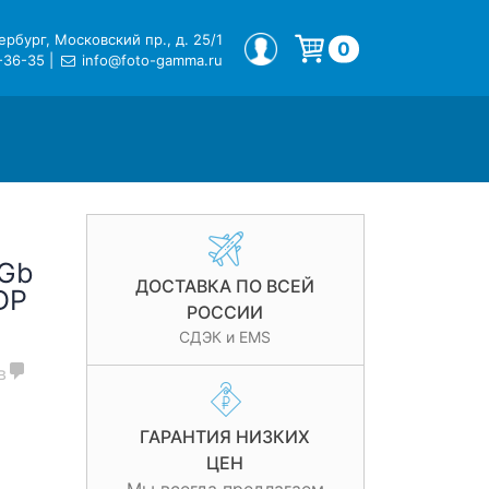
рбург, Московский пр., д. 25/1
МОЙ ПРОФИЛЬ
0
-36-35
|
info@foto-gamma.ru
Корзина пуста.
4Gb
ДОСТАВКА ПО ВСЕЙ
DP
РОССИИ
СДЭК и EMS
в
ГАРАНТИЯ НИЗКИХ
ЦЕН