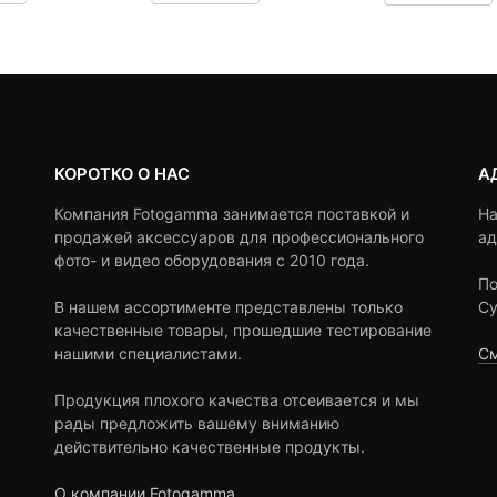
customer
customer
ratings
ratings
КОРОТКО О НАС
А
Компания Fotogamma занимается поставкой и
На
продажей аксессуаров для профессионального
ад
фото- и видео оборудования с 2010 года.
По
В нашем ассортименте представлены только
Су
качественные товары, прошедшие тестирование
нашими специалистами.
См
Продукция плохого качества отсеивается и мы
рады предложить вашему вниманию
действительно качественные продукты.
О компании Fotogamma