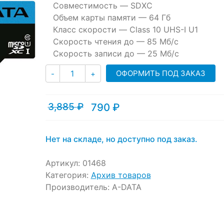
customer
Совместимость —
SDXC
ratings
Объем карты памяти —
64 Гб
Класс скорости —
Class 10 UHS-I U1
Скорость чтения до —
85 Мб/с
Скорость записи до —
25 Мб/с
Количество
ОФОРМИТЬ ПОД ЗАКАЗ
-
+
3,885
₽
790
₽
Текущая
Первоначальная
цена:
цена
790 ₽.
составляла
3,885 ₽.
Нет на складе, но доступно под заказ.
Артикул:
01468
Категория:
Архив товаров
Производитель:
A-DATA