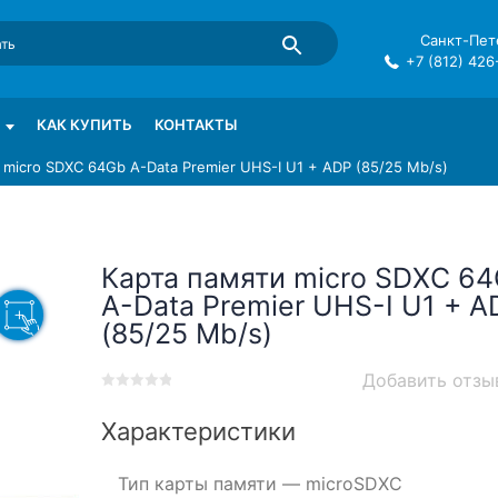
Санкт-Пете
+7 (812) 426
mma в СПб
КАК КУПИТЬ
КОНТАКТЫ
 micro SDXC 64Gb A-Data Premier UHS-I U1 + ADP (85/25 Mb/s)
Карта памяти micro SDXC 6
A-Data Premier UHS-I U1 + A
(85/25 Mb/s)
Добавить отзы
0
5
0
out
Характеристики
of
based
Тип карты памяти —
microSDXC
on