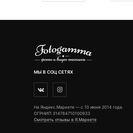
9,390 ₽.
составляла
omer
customer
customer
ngs
ratings
9,670 ₽.
ratings
МЫ В СОЦ СЕТЯХ
На Яндекс.Маркете — c 10 июня 2014 года.
ОГРНИП 314784710100933
Смотреть отзывы в Я.Маркете