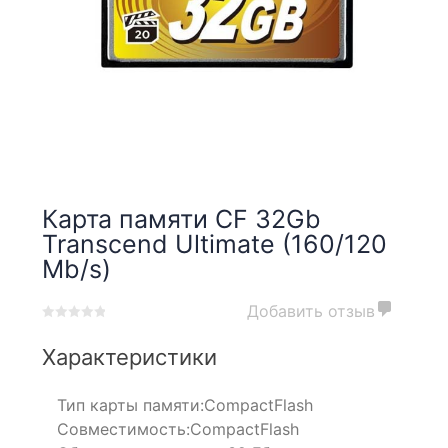
Карта памяти CF 32Gb
Transcend Ultimate (160/120
Mb/s)
Добавить отзыв
0
5
0
out
Характеристики
of
based
Тип карты памяти:
CompactFlash
on
customer
Совместимость:
CompactFlash
ratings