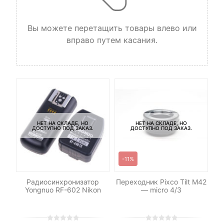
Вы можете перетащить товары влево или
вправо путем касания.
НЕТ НА СКЛАДЕ, НО
НЕТ НА СКЛАДЕ, НО
ДОСТУПНО ПОД ЗАКАЗ.
ДОСТУПНО ПОД ЗАКАЗ.
-11%
-
р
Радиосинхронизатор
Переходник Pixco Tilt M42
для
Yongnuo RF-602 Nikon
— micro 4/3
с