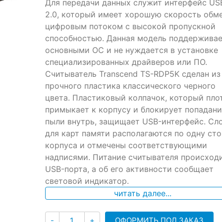
ratings
Для передачи данных служит интерфейс US
2.0, который имеет хорошую скорость обм
цифровым потоком с высокой пропускной
способностью. Данная модель поддерживае
основными ОС и не нуждается в установке
специализированных драйверов или ПО.
Считыватель Transcend TS-RDP5K сделан из
прочного пластика классического черного
цвета. Пластиковый колпачок, который пло
примыкает к корпусу и блокирует попадани
пыли внутрь, защищает USB-интерфейс. Сл
для карт памяти располагаются по одну ст
корпуса и отмечены соответствующими
надписями. Питание считывателя происходи
USB-порта, а об его активности сообщает
световой индикатор.
читать далее...
Количество
ОФОРМИТЬ ПОД ЗАКАЗ
-
+