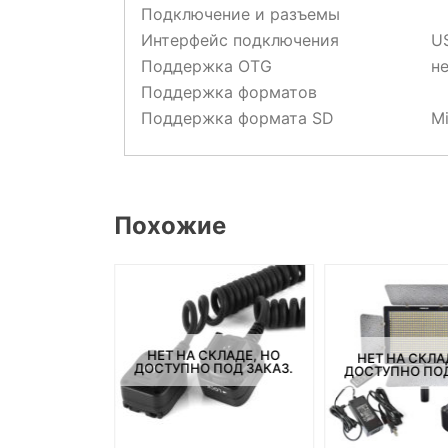
Подключение и разъемы
Интерфейс подключения
U
Поддержка OTG
н
Поддержка форматов
Поддержка формата SD
M
Похожие
СКЛАДЕ, НО
НЕТ НА СКЛАДЕ, НО
НЕТ НА СКЛА
ПОД ЗАКАЗ.
ДОСТУПНО ПОД ЗАКАЗ.
ДОСТУПНО ПОД