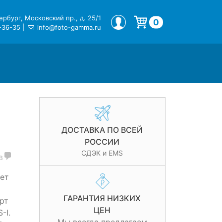
рбург, Московский пр., д. 25/1
МОЙ ПРОФИЛЬ
0
-36-35
|
info@foto-gamma.ru
Корзина пуста.
ДОСТАВКА ПО ВСЕЙ
РОССИИ
СДЭК и EMS
в
ет
ГАРАНТИЯ НИЗКИХ
рт
ЦЕН
-I.