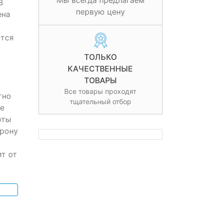
Мы всегда предлагаем
B
первую цену
ена
тся
ТОЛЬКО
КАЧЕСТВЕННЫЕ
ТОВАРЫ
Все товары проходят
тно
тщательный отбор
е
оты
орону
т от