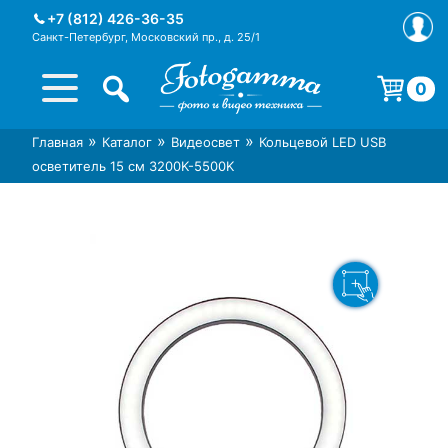
Skip
+7 (812) 426-36-35
to
Санкт-Петербург, Московский пр., д. 25/1
content
0
Корзина пуста.
»
»
»
Главная
Каталог
Видеосвет
Кольцевой LED USB
Интернет-магазин фототехники
Магазин фотоаксессуаров foto-
осветитель 15 см 3200K-5500K
Foto-Gamma в СПб
gamma.ru