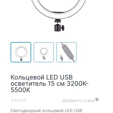
Кольцевой LED USB
осветитель 15 см 3200K-
5500K
Добавить отзыв
0
5
0
Светодиодный кольцевой LED USB
out