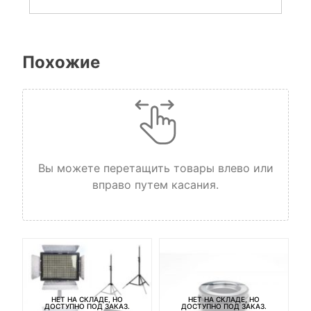
Похожие
Вы можете перетащить товары влево или
вправо путем касания.
Ба
3
НЕТ НА СКЛАДЕ, НО
НЕТ НА СКЛАДЕ, НО
ДОСТУПНО ПОД ЗАКАЗ.
ДОСТУПНО ПОД ЗАКАЗ.