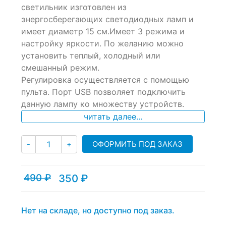
of
светильник изготовлен из
based
энергосберегающих светодиодных ламп и
on
имеет диаметр 15 см.Имеет 3 режима и
customer
ratings
настройку яркости. По желанию можно
установить теплый, холодный или
смешанный режим.
Регулировка осуществляется с помощью
пульта. Порт USB позволяет подключить
данную лампу ко множеству устройств.
читать далее...
Количество
ОФОРМИТЬ ПОД ЗАКАЗ
-
+
490
₽
350
₽
Текущая
Первоначальная
цена:
цена
350 ₽.
составляла
490 ₽.
Нет на складе, но доступно под заказ.