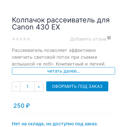
Колпачок рассеиватель для
Canon 430 EX
Добавить отзыв
0
5
0
Рассеиватель позволяет эффективно
out
of
смягчить световой поток при съемке
based
вспышкой «в лоб». Компактный и легкий.
on
читать далее...
customer
ratings
Количество
ОФОРМИТЬ ПОД ЗАКАЗ
-
+
250
₽
Нет на складе, но доступно под заказ.