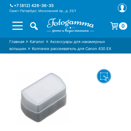
Skip
+7 (812) 426-36-35
to
Санкт-Петербург, Московский пр., д. 25/1
content
0
Корзина пуста.
»
»
Главная
Каталог
Аксессуары для накамерных
Интернет-магазин фототехники
Магазин фотоаксессуаров foto-
»
вспышек
Колпачок рассеиватель для Canon 430 EX
Foto-Gamma в СПб
gamma.ru