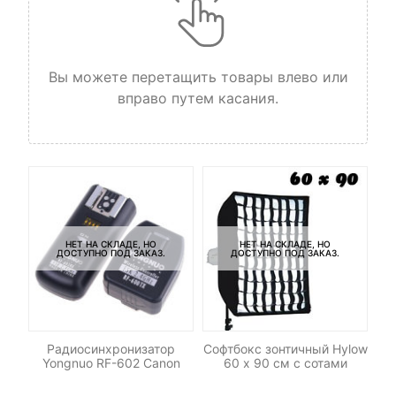
Вы можете перетащить товары влево или
вправо путем касания.
НЕТ НА СКЛАДЕ, НО
НЕТ НА СКЛАДЕ, НО
ДОСТУПНО ПОД ЗАКАЗ.
ДОСТУПНО ПОД ЗАКАЗ.
И
LED
Радиосинхронизатор
Софтбокс зонтичный Hylow
о
Yongnuo RF-602 Canon
60 х 90 см с сотами