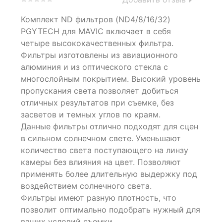
0
5
0
Комплект ND фильтров (ND4/8/16/32)
out
of
PGYTECH для MAVIC включает в себя
based
четыре высококачественных фильтра.
on
Фильтры изготовлены из авиационного
customer
ratings
алюминия и из оптического стекла с
многослойным покрытием. Высокий уровень
пропускания света позволяет добиться
отличных результатов при съемке, без
засветов и темных углов по краям.
Данные фильтры отлично подходят для сцен
в сильном солнечном свете. Уменьшают
количество света поступающего на линзу
камеры без влияния на цвет. Позволяют
применять более длительную выдержку под
воздействием солнечного света.
Фильтры имеют разную плотность, что
позволит оптимально подобрать нужный для
ваших условий съемки.