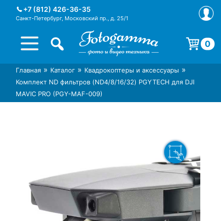
Skip
+7 (812) 426-36-35
to
Санкт-Петербург, Московский пр., д. 25/1
content
0
Корзина пуста.
»
»
»
Главная
Каталог
Квадрокоптеры и аксессуары
Интернет-магазин фототехники
Магазин фотоаксессуаров foto-
Комплект ND фильтров (ND4/8/16/32) PGYTECH для DJI
Foto-Gamma в СПб
gamma.ru
MAVIC PRO (PGY-MAF-009)