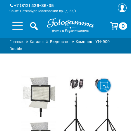
Skip
+7 (812) 426-36-35
to
Санкт-Петербург, Московский пр., д. 25/1
content
0
Корзина пуста.
»
»
»
Главная
Каталог
Видеосвет
Комплект YN-900
Интернет-магазин фототехники
Магазин фотоаксессуаров foto-
Double
Foto-Gamma в СПб
gamma.ru