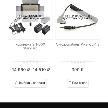
НЕТ НА СКЛАДЕ, НО
НЕТ НА СКЛАДЕ, НО
ДОСТУПНО ПОД ЗАКАЗ.
ДОСТУПНО ПОД ЗАКАЗ.
Комплект YN-600
Синхрокабель Pixel CL-N3
Standard
И
0
5
0
0
5
0
₽
14,960
₽
14,510
₽
390
₽
out
out
я
начальная
Текущая
Первоначальная
of
of
цена:
цена
based
based
Выбрать вариант
Под заказ
on
on
.
вляла
14,510 ₽.
составляла
customer
customer
₽.
14,960 ₽.
ratings
ratings