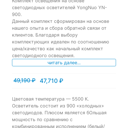
Комплект освещения на основе
светодиодных осветителей YongNuo YN-
900.
Данный комплект сформирован на основе
нашего опыта и сбора обратной связи от
клиентов. Благодаря выбору
комплектующих идеален по соотношению
цена/качество как начальный комплект
светодиодного освещения.
читать далее...
49,190
₽
47,710
₽
Текущая
Первоначальная
цена:
цена
47,710 ₽.
составляла
49,190 ₽.
Цветовая температура — 5500 К.
Осветитель состоит из 900 «холодных»
светодиодов. Плюсом является бОльшая
мощность по сравнению с
комбинированным исполнением (белый/