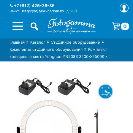
Skip
+7 (812) 426-36-35
to
Санкт-Петербург, Московский пр., д. 25/1
content
0
Корзина пуста.
»
»
»
Главная
Каталог
Студийное оборудование
Интернет-магазин фототехники
Магазин фотоаксессуаров foto-
»
Комплекты студийного оборудования
Комплект
Foto-Gamma в СПб
gamma.ru
кольцевого света Yongnuo YN508S 3200K-5500K kit