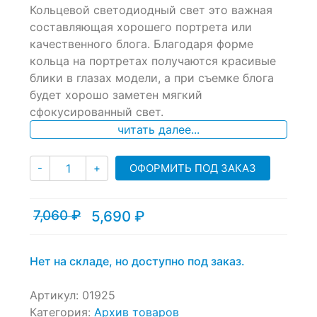
Кольцевой светодиодный свет это важная
out
of
составляющая хорошего портрета или
based
качественного блога. Благодаря форме
on
кольца на портретах получаются красивые
customer
ratings
блики в глазах модели, а при съемке блога
будет хорошо заметен мягкий
сфокусированный свет.
читать далее...
Количество
ОФОРМИТЬ ПОД ЗАКАЗ
-
+
7,060
₽
5,690
₽
Текущая
Первоначальная
цена:
цена
5,690 ₽.
составляла
7,060 ₽.
Нет на складе, но доступно под заказ.
Артикул:
01925
Категория:
Архив товаров