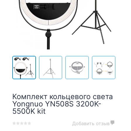
Комплект кольцевого света
Yongnuo YN508S 3200K-
5500K kit
Добавить отзыв
0
5
0