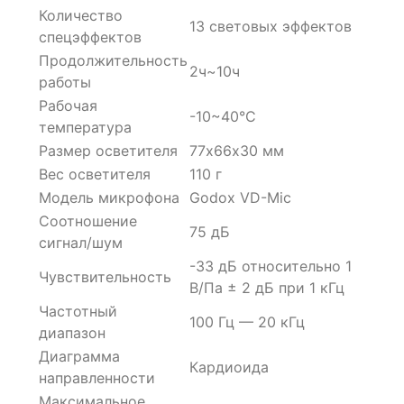
Количество
13 световых эффектов
спецэффектов
Продолжительность
2ч~10ч
работы
Рабочая
-10~40°C
температура
Размер осветителя
77х66х30 мм
Вес осветителя
110 г
Модель микрофона
Godox VD-Mic
Соотношение
75 дБ
сигнал/шум
-33 дБ относительно 1
Чувствительность
В/Па ± 2 дБ при 1 кГц
Частотный
100 Гц — 20 кГц
диапазон
Диаграмма
Кардиоида
направленности
Максимальное