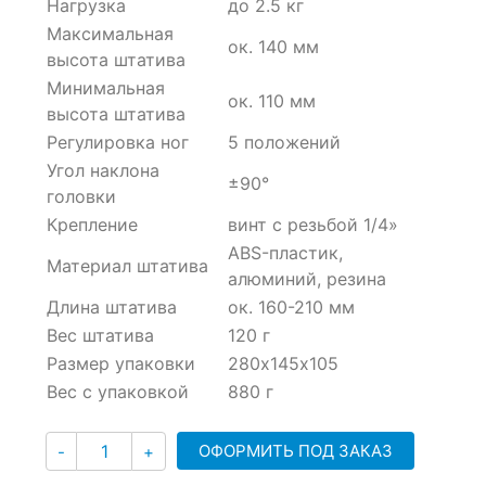
Нагрузка
до 2.5 кг
Максимальная
ок. 140 мм
высота штатива
Минимальная
ок. 110 мм
высота штатива
Регулировка ног
5 положений
Угол наклона
±90°
головки
Крепление
винт с резьбой 1/4»
ABS-пластик,
Материал штатива
алюминий, резина
Длина штатива
ок. 160-210 мм
Вес штатива
120 г
Размер упаковки
280х145х105
Вес с упаковкой
880 г
Количество
ОФОРМИТЬ ПОД ЗАКАЗ
-
+