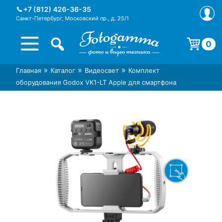
Skip
+7 (812) 426-36-35
to
Санкт-Петербург, Московский пр., д. 25/1
content
0
Корзина пуста.
»
»
»
Главная
Каталог
Видеосвет
Комплект
Интернет-магазин фототехники
Магазин фотоаксессуаров foto-
оборудования Godox VK1-LT Apple для смартфона
Foto-Gamma в СПб
gamma.ru