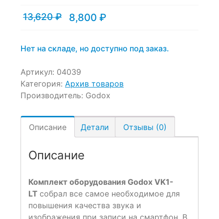
13,620
₽
8,800
₽
Текущая
Первоначальная
цена:
цена
8,800 ₽.
составляла
13,620 ₽.
Нет на складе, но доступно под заказ.
Артикул:
04039
Категория:
Архив товаров
Производитель:
Godox
Описание
Детали
Отзывы (0)
Описание
Комплект оборудования Godox VK1-
LT
собрал все самое необходимое для
повышения качества звука и
изображения при записи на смартфон. В