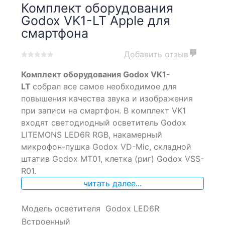
Комплект оборудования
Godox VK1-LT Apple для
смартфона
Добавить отзыв
0
5
0
Комплект оборудования Godox VK1-
out
of
LT
собрал все самое необходимое для
based
повышения качества звука и изображения
on
при записи на смартфон. В комплект VK1
customer
ratings
входят светодиодный осветитель Godox
LITEMONS LED6R RGB, накамерный
микрофон-пушка Godox VD-Mic, складной
штатив Godox MT01, клетка (риг) Godox VSS-
R01.
читать далее...
Модель осветителя
Godox LED6R
Встроенный