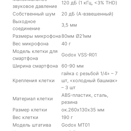
120 дБ (1 кГц, <3% THD)
звуковое давление
Собственный шум
20 дБ (А-взвешенный)
Выходное
3,5 мм
соединение
Размеры микрофона
80мм Ø21мм
Вес микрофона
40 г
Модель клетки для
Godox VSS-R01
смартфона
Ширина смартфона
60-90 мм
гайка с резьбой 1/4» – 7
Крепления клетки
шт, «холодный башмак»
– 3 шт
ABS-пластик, сталь,
Материал клетки
резина
Размер клетки
ок.260х130х35 мм
Вес клетки
190 г
Модель штатива
Godox MT01