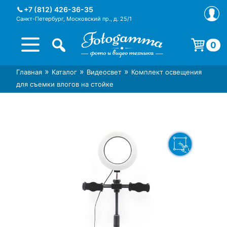
Skip
+7 (812) 426-36-35
to
Санкт-Петербург, Московский пр., д. 25/1
content
0
Корзина пуста.
»
»
»
Главная
Каталог
Видеосвет
Комплект освещения
Интернет-магазин фототехники
Магазин фотоаксессуаров foto-
для съемки влогов на стойке
Foto-Gamma в СПб
gamma.ru