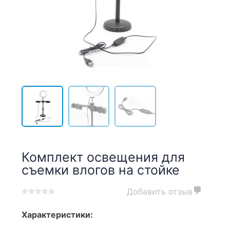
Комплект освещения для
съемки влогов на стойке
Добавить отзыв
0
5
0
out
Характеристики:
of
based