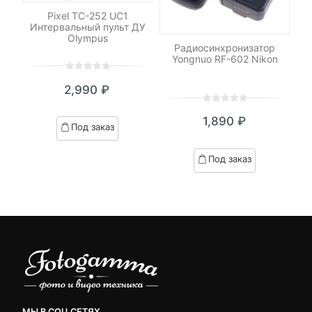
Pixel TC-252 UC1
Интервальный пульт ДУ
Olympus
Радиосинхронизатор
С
Yongnuo RF-602 Nikon
0
5
0
2,990
₽
out
of
0
5
0
based
1,890
₽
out
Под заказ
on
of
customer
based
Под заказ
ratings
on
customer
ratings
МЫ В СОЦ СЕТЯХ