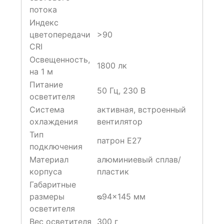
потока
Индекс
цветопередачи
>90
CRI
Освещенность,
1800 лк
на 1 м
Питание
50 Гц, 230 В
осветителя
Система
активная, встроенный
охлаждения
вентилятор
Тип
патрон Е27
подключения
Материал
алюминиевый сплав/
корпуса
пластик
Габаритные
размеры
ᴓ94×145 мм
осветителя
Вес осветителя
300 г