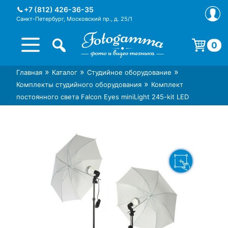
Skip
+7 (812) 426-36-35
to
Санкт-Петербург, Московский пр., д. 25/1
content
0
Корзина пуста.
»
»
»
Главная
Каталог
Студийное оборудование
Интернет-магазин фототехники
Магазин фотоаксессуаров foto-
»
Комплекты студийного оборудования
Комплект
Foto-Gamma в СПб
gamma.ru
постоянного света Falcon Eyes miniLight 245-kit LED