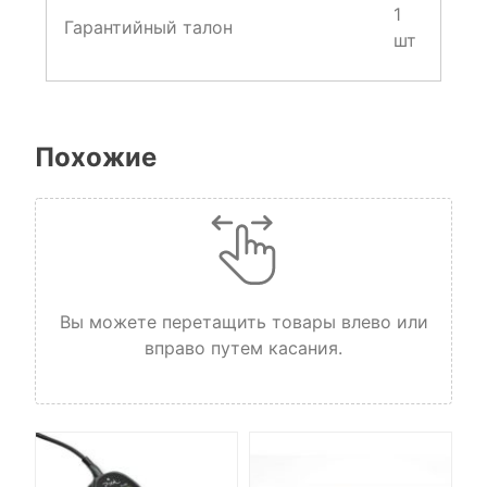
1
Гарантийный талон
шт
Похожие
Вы можете перетащить товары влево или
вправо путем касания.
Ба
3