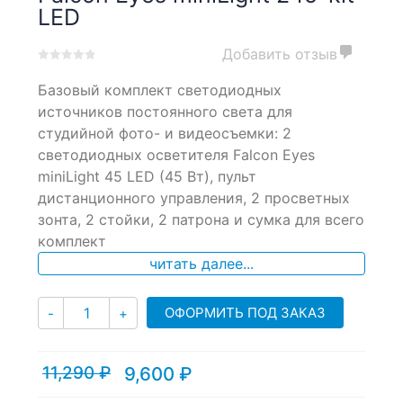
LED
Добавить отзыв
0
5
0
Базовый комплект светодиодных
out
of
источников постоянного света для
based
студийной фото- и видеосъемки: 2
on
светодиодных осветителя Falcon Eyes
customer
ratings
miniLight 45 LED (45 Вт), пульт
дистанционного управления, 2 просветных
зонта, 2 стойки, 2 патрона и сумка для всего
комплект
читать далее...
Количество
ОФОРМИТЬ ПОД ЗАКАЗ
-
+
11,290
₽
9,600
₽
Текущая
Первоначальная
цена:
цена