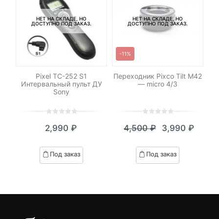
НЕТ НА СКЛАДЕ, НО
НЕТ НА СКЛАДЕ, НО
ДОСТУПНО ПОД ЗАКАЗ.
ДОСТУПНО ПОД ЗАКАЗ.
-11%
р
Pixel TC-252 S1
Переходник Pixco Tilt M42
n
Интервальный пульт ДУ
— micro 4/3
Sony
0
5
0
0
5
0
2,990
₽
4,500
₽
3,990
₽
out
out
Текущая
Первоначал
of
of
цена:
цена
based
based
Под заказ
Под заказ
on
on
3,990 ₽.
составляла
customer
customer
4,500 ₽.
ratings
ratings