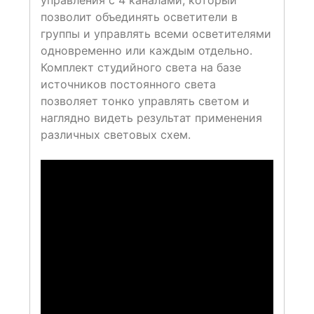
управления с 4 каналами, который
позволит объединять осветители в
группы и управлять всеми осветителями
одновременно или каждым отдельно.
Комплект студийного света на базе
источников постоянного света
позволяет тонко управлять светом и
наглядно видеть результат применения
различных световых схем.