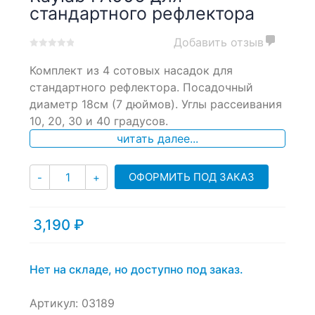
стандартного рефлектора
Добавить отзыв
0
5
0
Комплект из 4 сотовых насадок для
out
of
стандартного рефлектора. Посадочный
based
диаметр 18см (7 дюймов). Углы рассеивания
on
10, 20, 30 и 40 градусов.
customer
ratings
читать далее...
Количество
ОФОРМИТЬ ПОД ЗАКАЗ
-
+
3,190
₽
Нет на складе, но доступно под заказ.
Артикул:
03189