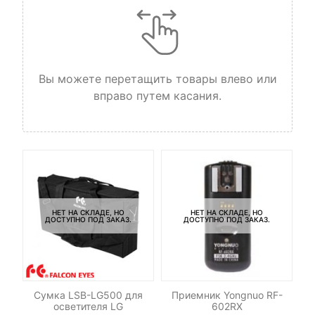
Вы можете перетащить товары влево или
вправо путем касания.
НЕТ НА СКЛАДЕ, НО
НЕТ НА СКЛАДЕ, НО
ДОСТУПНО ПОД ЗАКАЗ.
ДОСТУПНО ПОД ЗАКАЗ.
ль
Сумка LSB-LG500 для
Приемник Yongnuo RF-
Ра
осветителя LG
602RX