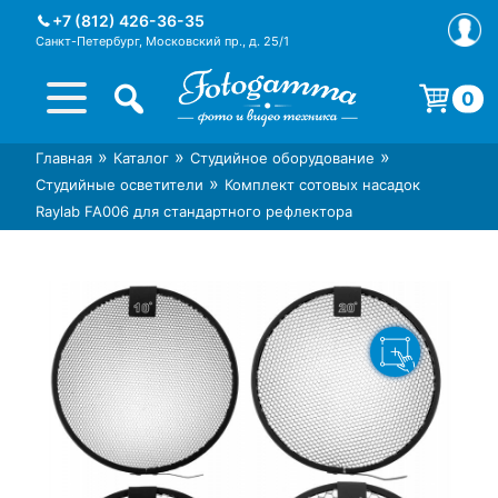
Skip
+7 (812) 426-36-35
to
Санкт-Петербург, Московский пр., д. 25/1
content
0
Корзина пуста.
»
»
»
Главная
Каталог
Студийное оборудование
Интернет-магазин фототехники
Магазин фотоаксессуаров foto-
»
Студийные осветители
Комплект сотовых насадок
Foto-Gamma в СПб
gamma.ru
Raylab FA006 для стандартного рефлектора