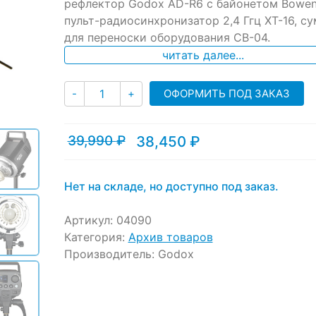
ratings
рефлектор Godox AD-R6 с байонетом Bowen
пульт-радиосинхронизатор 2,4 Ггц XT-16, су
для переноски оборудования CB-04.
читать далее...
Количество
ОФОРМИТЬ ПОД ЗАКАЗ
-
+
39,990
₽
38,450
₽
Текущая
Первоначальная
цена:
цена
38,450 ₽.
составляла
39,990 ₽.
Нет на складе, но доступно под заказ.
Артикул:
04090
Категория:
Архив товаров
Производитель:
Godox