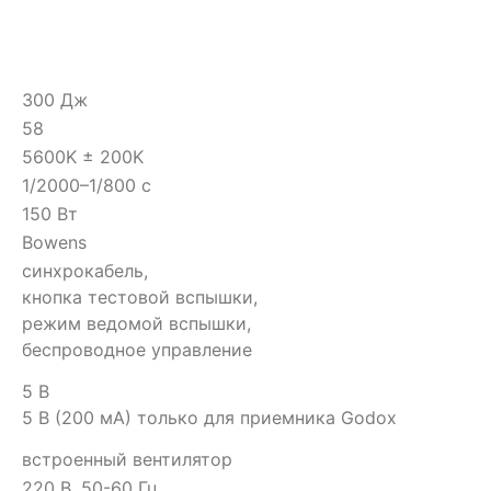
300 Дж
58
5600K ± 200K
1/2000–1/800 c
150 Вт
Bowens
синхрокабель,
кнопка тестовой вспышки,
режим ведомой вспышки,
беспроводное управление
5 В
5 В (200 мА) только для приемника Godox
встроенный вентилятор
220 В, 50-60 Гц