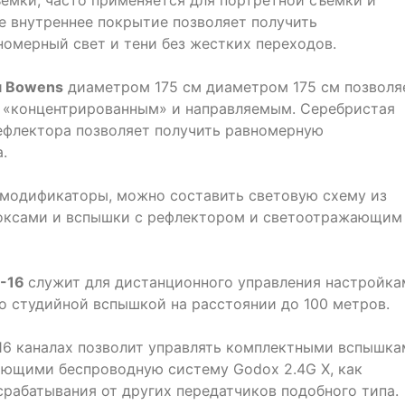
ъемки, часто применяется для портретной съемки и
 внутреннее покрытие позволяет получить
омерный свет и тени без жестких переходов.
м Bowens
диаметром 175 см диаметром 175 см позволя
е «концентрированным» и направляемым. Серебристая
ефлектора позволяет получить равномерную
.
омодификаторы, можно составить световую схему из
оксами и вспышки с рефлектором и светоотражающим
T-16
служит для дистанционного управления настройка
 студийной вспышкой на расстоянии до 100 метров.
 на 16 каналах позволит управлять комплектными вспышк
ающими беспроводную систему Godox 2.4G X, как
 срабатывания от других передатчиков подобного типа.