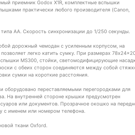
емый приемник Godox X1R, комплектные вспышки
пышками практически любого производителя (Canon,
 типа АА. Скорость синхронизации до 1/250 секунды.
собой дорожный чемодан с усиленным корпусом, на
я позволяет легко катить сумку. При размерах 78x24x2
вспышки MS300, стойки, светомодифицирующие насад
еноски с обеих сторон соединяются между собой стяжк
овки сумки на короткие расстояния.
ки оборудовано переставляемыми перегородками для
ва. На внутренней стороне крышки предусмотрен
ссуаров или документов. Прозрачное окошко на передн
ку с именем или номером телефона.
овой ткани Oxford.