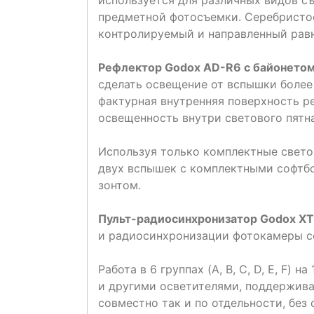
используется для различных видов с
предметной фотосъемки. Серебристое
контролируемый и направленный равн
Рефлектор Godox AD-R6 с байонето
сделать освещение от вспышки боле
фактурная внутренняя поверхность р
освещенность внутри светового пятна
Используя только комплектные свет
двух вспышек с комплектными софтб
зонтом.
Пульт-радиосинхронизатор Godox X
и радиосинхронизации фотокамеры со
Работа в 6 группах (A, B, C, D, E, F)
и другими осветителями, поддержив
совместно так и по отдельности, без