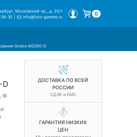
рбург, Московский пр., д. 25/1
МОЙ ПРОФИЛЬ
0
-36-35
|
info@foto-gamma.ru
Корзина пуста.
дования Godox MS300-D
ДОСТАВКА ПО ВСЕЙ
-D
РОССИИ
СДЭК и EMS
в
ой
и
ГАРАНТИЯ НИЗКИХ
ЦЕН