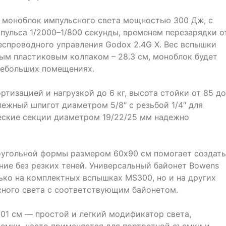
 моноблок импульсного света мощностью 300 Дж, с
пульса 1/2000–1/800 cекунды, временем перезарядки о
еспроводного управления Godox 2.4G X. Вес вспышки
тным пластиковым колпаком – 28.3 см, моноблок будет
небольших помещениях.
тизацией и нагрузкой до 6 кг, высота стойки от 85 до
пежный шпигот диаметром 5/8″ с резьбой 1/4″ для
еские секции диаметром 19/22/25 мм надежно
угольной формы размером 60х90 см помогает создать
ние без резких теней. Универсальный байонет Bowens
ько на комплектных вспышках МS300, но и на других
сного света с соответствующим байонетом.
01 см — простой и легкий модификатор света,