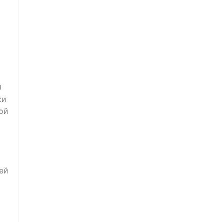
0
ки
ой
ей