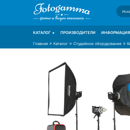
Skip
to
content
Интернет-магазин фототехники Foto-Ga
Магазин фотоаксессуаров foto-gamma.ru
КАТАЛОГ
ПРОИЗВОДИТЕЛИ
ИНФОРМАЦИЯ
»
»
»
Главная
Каталог
Студийное оборудование
К