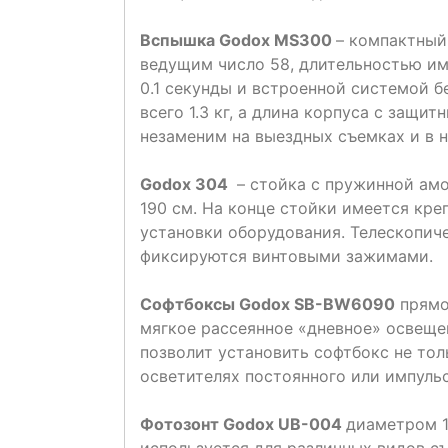
Вспышка Godox MS300
– компактный
ведущим число 58, длительностью им
0.1 секунды и встроенной системой б
всего 1.3 кг, а длина корпуса с защи
незаменим на выездных съемках и в 
Godox 304
– стойка с пружинной амор
190 см. На конце стойки имеется кре
установки оборудования. Телескопич
фиксируются винтовыми зажимами.
Софтбоксы Godox SB-BW6090
прямо
мягкое рассеянное «дневное» освеще
позволит установить софтбокс не тол
осветителях постоянного или импуль
Фотозонт Godox UB-004
диаметром 1