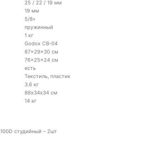
25 / 22 / 19 мм
19 мм
5/8»
пружинный
1 кг
Godox CB-04
87×29×30 см
76×25×24 см
есть
Текстиль, пластик
3.6 кг
88х34х34 см
14 кг
100D студийный – 2шт