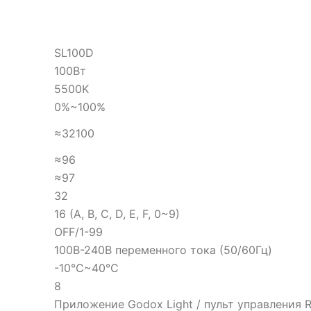
SL100D
100Вт
5500K
0%~100%
≈32100
≈96
≈97
32
16 (A, B, C, D, E, F, 0~9)
OFF/1-99
100В-240В переменного тока (50/60Гц)
-10°C~40°C
8
Приложение Godox Light / пульт управления 