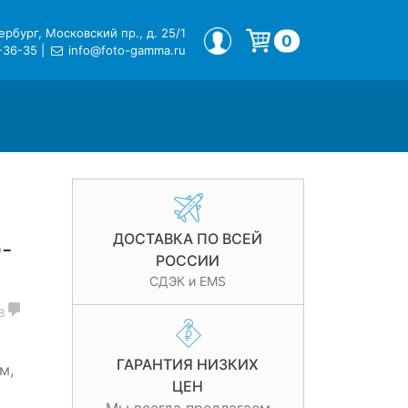
рбург, Московский пр., д. 25/1
МОЙ ПРОФИЛЬ
0
-36-35
|
info@foto-gamma.ru
Корзина пуста.
ДОСТАВКА ПО ВСЕЙ
-
РОССИИ
СДЭК и EMS
в
ГАРАНТИЯ НИЗКИХ
м,
ЦЕН