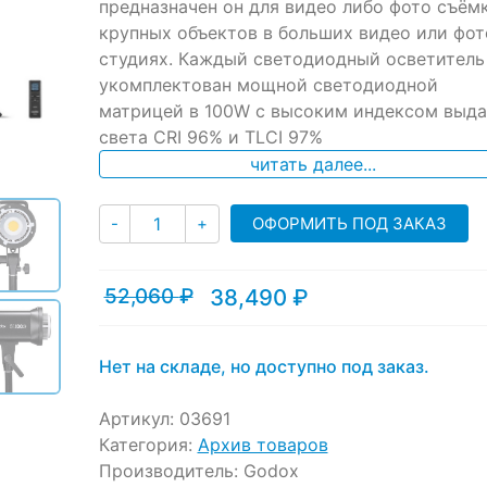
предназначен он для видео либо фото съём
customer
ratings
крупных объектов в больших видео или фот
студиях. Каждый светодиодный осветитель
укомплектован мощной светодиодной
матрицей в 100W с высоким индексом выд
света CRI 96% и TLCI 97%
читать далее...
Количество
ОФОРМИТЬ ПОД ЗАКАЗ
-
+
52,060
₽
38,490
₽
Текущая
Первоначальная
цена:
цена
38,490 ₽.
составляла
52,060 ₽.
Нет на складе, но доступно под заказ.
Артикул:
03691
Категория:
Архив товаров
Производитель:
Godox