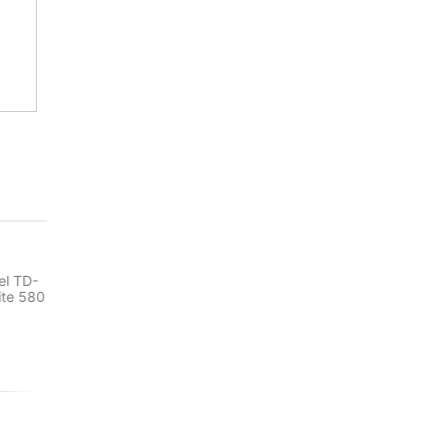
НО
КАЗ.
el TD-
ite 580
НЕТ НА СКЛАДЕ, НО
НЕТ НА СКЛАДЕ, НО
ДОСТУПНО ПОД ЗАКАЗ.
ДОСТУПНО ПОД ЗАКАЗ.
-32%
Светодиодный осветитель
Софтбокс Neewer для L