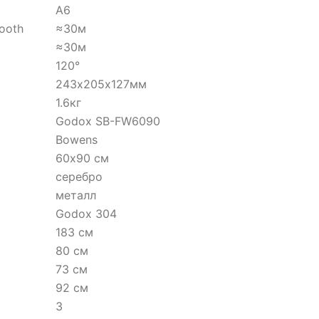
A6
ooth
≈30м
≈30м
120°
243х205х127мм
1.6кг
Godox SB-FW6090
Bowens
60х90 см
серебро
металл
Godox 304
183 см
80 см
73 см
92 см
3