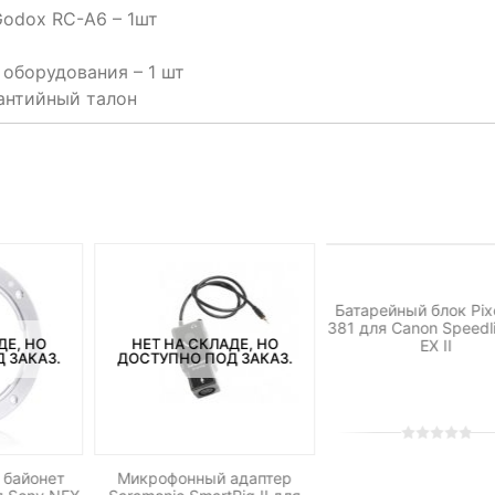
Godox RC-A6 – 1шт
оборудования – 1 шт
антийный талон
НЕТ НА СКЛАДЕ, 
ДОСТУПНО ПОД ЗА
Батарейный блок Pix
381 для Canon Speedl
ДЕ, НО
НЕТ НА СКЛАДЕ, НО
EX II
 ЗАКАЗ.
ДОСТУПНО ПОД ЗАКАЗ.
0
5
0
out
 байонет
Микрофонный адаптер
of