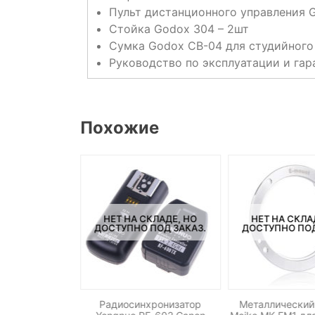
Пульт дистанционного управления 
Стойка Godox 304 – 2шт
Сумка Godox CB-04 для студийного 
Руководство по эксплуатации и гар
Похожие
СКЛАДЕ, НО
НЕТ НА СКЛАДЕ, НО
НЕТ НА СКЛА
ПОД ЗАКАЗ.
ДОСТУПНО ПОД ЗАКАЗ.
ДОСТУПНО ПОД
N-300 Double
Радиосинхронизатор
Металлический