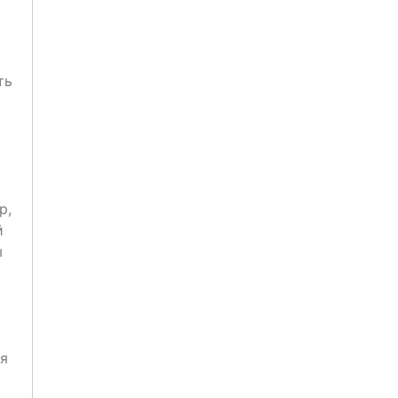
ть
р,
й
ы
я