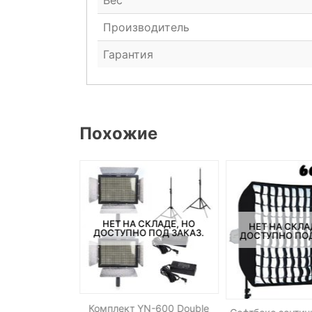
Вес
Производитель
Гарантия
Похожие
СКЛАДЕ, НО
НЕТ НА СКЛАДЕ, НО
НЕТ НА СКЛА
ПОД ЗАКАЗ.
ДОСТУПНО ПОД ЗАКАЗ.
ДОСТУПНО ПОД
eewer для LED
Комплект YN-600 Double