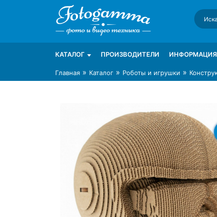
Skip
to
content
Интернет-магазин фототехники Foto-Ga
Магазин фотоаксессуаров foto-gamma.ru
КАТАЛОГ
ПРОИЗВОДИТЕЛИ
ИНФОРМАЦИЯ
»
»
»
Главная
Каталог
Роботы и игрушки
Констру