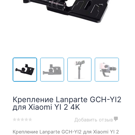
Крепление Lanparte GCH-YI2
для Xiaomi YI 2 4K
Добавить отзыв
0
5
0
Крепление Lanparte GCH-YI2 для Xiaomi YI 2
out