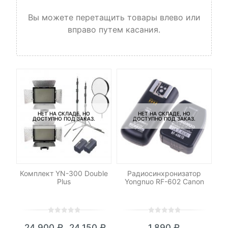
Вы можете перетащить товары влево или
вправо путем касания.
НЕТ НА СКЛАДЕ, НО
НЕТ НА СКЛАДЕ, НО
ДОСТУПНО ПОД ЗАКАЗ.
ДОСТУПНО ПОД ЗАКАЗ.
M42
Комплект YN-300 Double
Радиосинхронизатор
Со
Plus
Yongnuo RF-602 Canon
0
5
0
0
5
0
₽
24,900
₽
24,150
₽
1,890
₽