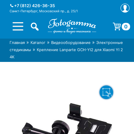
Skip
+7 (812) 426-36-35
to
Санкт-Петербург, Московский пр., д. 25/1
content
0
Корзина пуста.
»
»
»
Главная
Каталог
Видеооборудование
Электронные
Интернет-магазин фототехники
Магазин фотоаксессуаров foto-
»
стедикамы
Крепление Lanparte GCH-YI2 для Xiaomi YI 2
Foto-Gamma в СПб
gamma.ru
4K