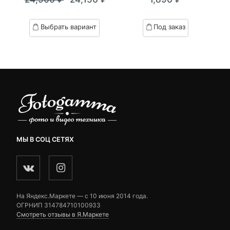
out
out
я
начальная
Текущая
Первоначальная
of
of
цена:
цена
based
based
Выбрать вариант
Под заказ
on
on
.
вляла
24,150 ₽.
составляла
customer
customer
₽.
24,900 ₽.
ratings
ratings
МЫ В СОЦ СЕТЯХ
На Яндекс.Маркете — c 10 июня 2014 года.
ОГРНИП 314784710100933
Смотреть отзывы в Я.Маркете