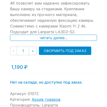
of
4K позволит вам надежно зафиксировать
based
Вашу камеру на стедикаме. Крепление
on
выполнено из прочного материала,
customer
ratings
обеспечивает надежную фиксацию камеры.
Совместимо с камерами Xiaomi Yi 2 4k.
Подходит для Lanparte LA3D2-S2.
читать далее...
Количество
ОФОРМИТЬ ПОД ЗАКАЗ
-
+
1,190
₽
Нет на складе, но доступно под заказ.
Артикул:
01072
Категория:
Архив товаров
Производитель:
Lanparte