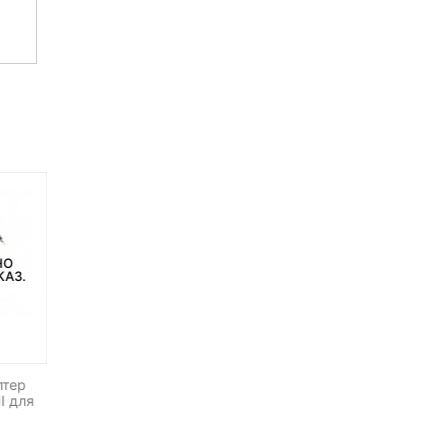
НО
НЕТ НА СКЛАДЕ, НО
НЕТ В НАЛИЧИИ
КАЗ.
ДОСТУПНО ПОД ЗАКАЗ.
птер
Радиосинхронизатор
Радиосинхронизатор Pix
I для
Yongnuo RF-602 Nikon
King PRO Canon