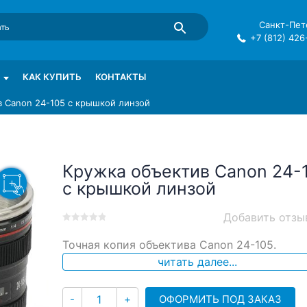
Санкт-Пете
+7 (812) 426
mma в СПб
КАК КУПИТЬ
КОНТАКТЫ
 Canon 24-105 c крышкой линзой
Кружка объектив Canon 24-
c крышкой линзой
Добавить отзы
0
5
0
Точная копия объектива Canon 24-105.
out
of
читать далее...
based
on
Количество
customer
ОФОРМИТЬ ПОД ЗАКАЗ
-
+