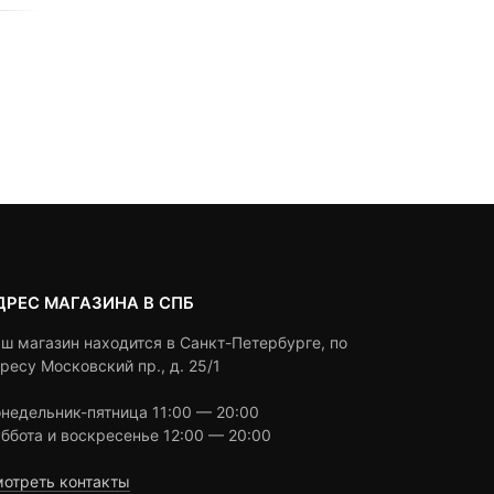
0
5
0
0
5
0
1,890
₽
8,990
₽
out
out
of
of
based
based
Под заказ
Под заказ
on
on
customer
customer
ratings
ratings
ДРЕС МАГАЗИНА В СПБ
ш магазин находится в Санкт-Петербурге, по
ресу Московский пр., д. 25/1
недельник-пятница 11:00 — 20:00
ббота и воскресенье 12:00 — 20:00
отреть контакты