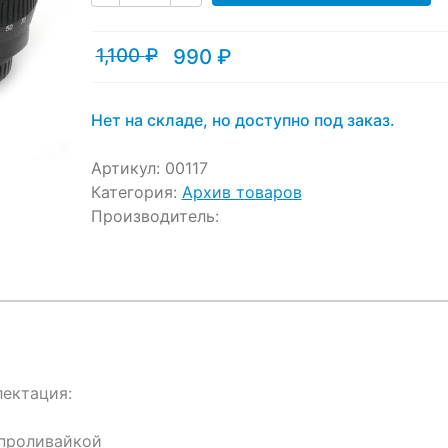
ratings
1,100
₽
990
₽
Текущая
Первоначальная
цена:
цена
990 ₽.
составляла
1,100 ₽.
Нет на складе, но доступно под заказ.
Артикул:
00117
Категория:
Архив товаров
Производитель:
лектация:
епроливайкой