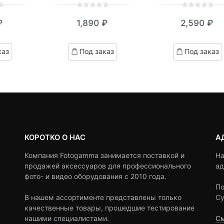
0
5
0
0
5
0
₽
1,890
₽
2,590
₽
out
out
of
of
based
based
каз
Под заказ
Под заказ
on
on
customer
customer
ratings
ratings
КОРОТКО О НАС
А
Компания Fotogamma занимается поставкой и
На
продажей аксессуаров для профессионального
ад
фото- и видео оборудования с 2010 года.
По
В нашем ассортименте представлены только
Су
качественные товары, прошедшие тестирование
нашими специалистами.
См