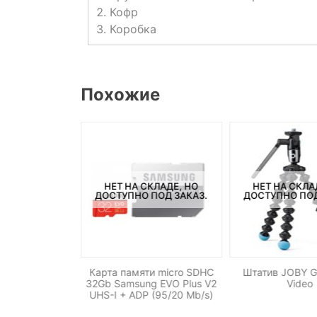
Кофр
Коробка
Похожие
СКЛАДЕ, НО
НЕТ НА СКЛАДЕ, НО
НЕТ НА СКЛА
ПОД ЗАКАЗ.
ДОСТУПНО ПОД ЗАКАЗ.
ДОСТУПНО ПОД
ixco Tilt M42 —
Карта памяти micro SDHC
Штатив JOBY Go
ro 4/3
32Gb Samsung EVO Plus V2
Video
UHS-I + ADP (95/20 Mb/s)