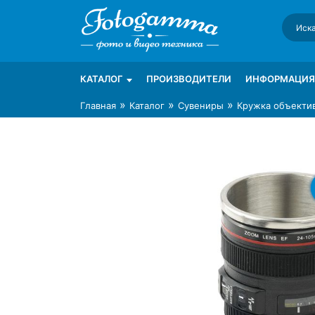
Skip
to
content
Интернет-магазин фототехники Foto-Ga
Магазин фотоаксессуаров foto-gamma.ru
КАТАЛОГ
ПРОИЗВОДИТЕЛИ
ИНФОРМАЦИЯ
»
»
»
Главная
Каталог
Сувениры
Кружка объектив