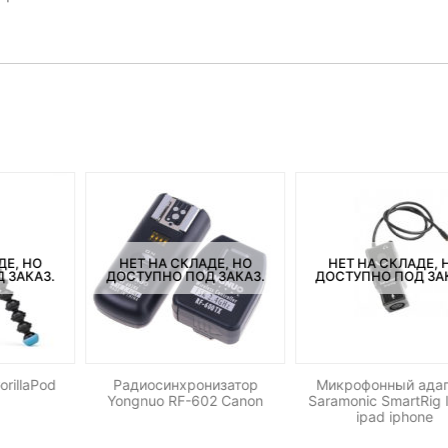
ДЕ, НО
НЕТ НА СКЛАДЕ, НО
НЕТ НА СКЛАДЕ, 
 ЗАКАЗ.
ДОСТУПНО ПОД ЗАКАЗ.
ДОСТУПНО ПОД ЗА
rillaPod
Радиосинхронизатор
Микрофонный ада
Yongnuo RF-602 Canon
Saramonic SmartRig I
ipad iphone