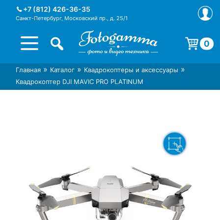
Skip
+7 (812) 426-36-35
to
Санкт-Петербург, Московский пр., д. 25/1
content
0
Корзина пуста.
»
»
»
Главная
Каталог
Квадрокоптеры и аксессуары
Интернет-магазин фототехники
Магазин фотоаксессуаров foto-
Квадрокоптер DJI MAVIC PRO PLATINUM
Foto-Gamma в СПб
gamma.ru