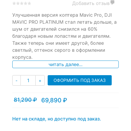
Добавить отзыв
0
5
0
Улучшенная версия коптера Mavic Pro, DJI
out
of
MAVIC PRO PLATINUM стал летать дольше, а
based
шум от двигателей снизился на 60%
on
благодаря новым лопастям и двигателям.
customer
ratings
Также теперь они имеет другой, более
светлый, оттенок серого в оформлении
корпуса.
читать далее...
Количество
ОФОРМИТЬ ПОД ЗАКАЗ
-
+
81,290
₽
69,890
₽
Текущая
Первоначальная
цена:
цена
69,890 ₽.
составляла
81,290 ₽.
Нет на складе, но доступно под заказ.