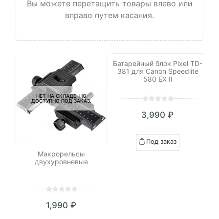
Вы можете перетащить товары влево или
вправо путем касания.
НЕТ НА СКЛАДЕ, НО
ДОСТУПНО ПОД ЗАКАЗ.
Батарейный блок Pixel TD-
381 для Canon Speedlite
580 EX II
НЕТ НА СКЛАДЕ, НО
ДОСТУПНО ПОД ЗАКАЗ.
0
5
0
3,990
₽
out
of
based
Под заказ
on
-N3
Макрорельсы
К
customer
двухуровневые
ratings
0
5
0
1,990
₽
out
of