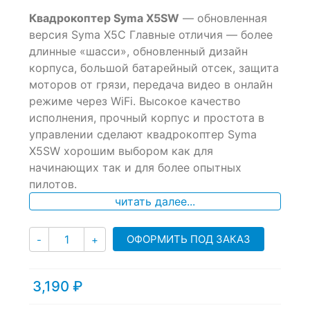
0
5
0
Квадрокоптер Syma X5SW
— обновленная
out
of
версия Syma X5С Главные отличия — более
based
длинные «шасси», обновленный дизайн
on
корпуса, большой батарейный отсек, защита
customer
ratings
моторов от грязи, передача видео в онлайн
режиме через WiFi. Высокое качество
исполнения, прочный корпус и простота в
управлении сделают квадрокоптер Syma
X5SW хорошим выбором как для
начинающих так и для более опытных
пилотов.
читать далее...
Количество
ОФОРМИТЬ ПОД ЗАКАЗ
-
+
3,190
₽