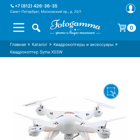
Skip
+7 (812) 426-36-35
to
Санкт-Петербург, Московский пр., д. 25/1
content
0
Корзина пуста.
»
»
»
Главная
Каталог
Квадрокоптеры и аксессуары
Интернет-магазин фототехники
Магазин фотоаксессуаров foto-
Квадрокоптер Syma X5SW
Foto-Gamma в СПб
gamma.ru