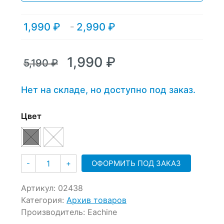
on
customer
1,990
₽
2,990
₽
Диапазон
–
ratings
цен:
1,990 ₽
–
Первоначальная
Текущая
1,990
₽
5,190
₽
2,990 ₽
цена
цена:
составляла
1,990 ₽.
Нет на складе, но доступно под заказ.
5,190 ₽.
Цвет
Количество
ОФОРМИТЬ ПОД ЗАКАЗ
-
+
Артикул:
02438
Категория:
Архив товаров
Производитель:
Eachine