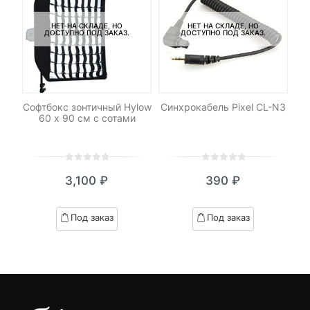
НЕТ НА СКЛАДЕ, НО
НЕТ НА СКЛАДЕ, НО
ДОСТУПНО ПОД ЗАКАЗ.
ДОСТУПНО ПОД ЗАКАЗ.
Софтбокс зонтичный Hylow
Синхрокабель Pixel CL-N3
я
60 х 90 см с сотами
M8
0
5
0
0
5
0
₽
3,100
₽
390
₽
out
out
я
начальная
of
of
based
based
Под заказ
Под заказ
on
on
.
вляла
customer
customer
₽.
ratings
ratings