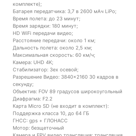
комплекте);
on
Батарея передатчика: 3,7 в 2600 мАч LiPo;
customer
ratings
Время полета: до 23 минут;
Время зарядки: 180 минут;
HD WiFi передачи видео;
Расстояние передачи: около 1 км;
Дальность полета: около 2,5 км;
Максимальная скорость: 60 км/ч;
Камера: UHD 4K;
Стабилизатор: 3ех осевой;
Разрешение Видео: 3840×2160 30 кадров в
секунду;
Объектив: FOV 89 градусов широкоугольный
Диафрагма: F2.2
Карта Micro SD (не входит в комплект):
Поддержка класса 10, до 64 ГБ
ГНСС: gps + ГЛОНАСС
Мотор: безщеточный
Камера и FPV видео трансляция: трансляция