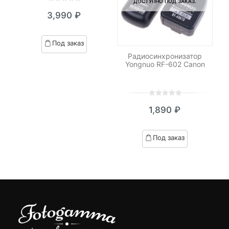
ДОСТУПНО ПОД ЗАКАЗ.
0
5
0
3,990
₽
out
of
based
Под заказ
on
le
Радиосинхронизатор
customer
Yongnuo RF-602 Canon
ratings
0
5
0
₽
1,890
₽
out
я
начальная
of
based
Под заказ
on
₽.
вляла
customer
 ₽.
ratings