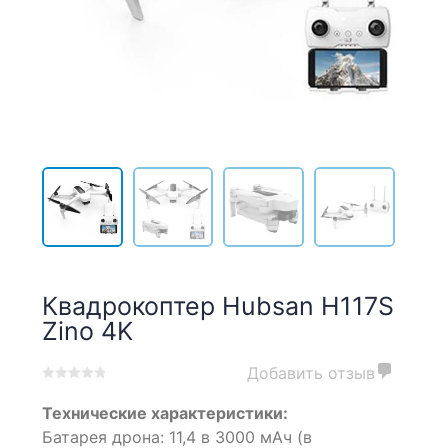
Квадрокоптер Hubsan H117S
Zino 4K
Добавить отзыв
0
5
0
Технические характеристики:
out
of
Батарея дрона: 11,4 в 3000 мАч (в
based