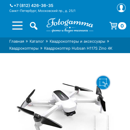
Skip
+7 (812) 426-36-35
to
Санкт-Петербург, Московский пр., д. 25/1
content
0
Корзина пуста.
»
»
»
Главная
Каталог
Квадрокоптеры и аксессуары
Интернет-магазин фототехники
Магазин фотоаксессуаров foto-
»
Квадрокоптеры
Квадрокоптер Hubsan H117S Zino 4K
Foto-Gamma в СПб
gamma.ru