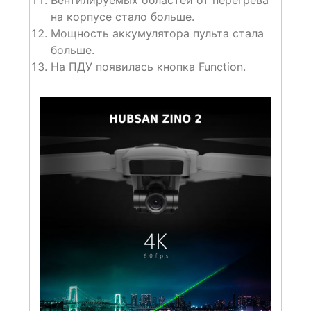
Вентилируемых областей от перегрева
на корпусе стало больше.
Мощность аккумулятора пульта стала
больше.
На ПДУ появилась кнопка Function.