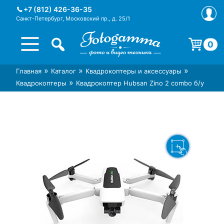
Skip
+7 (812) 426-36-35
to
Санкт-Петербург, Московский пр., д. 25/1
content
0
Корзина пуста.
»
»
»
Главная
Каталог
Квадрокоптеры и аксессуары
Интернет-магазин фототехники
Магазин фотоаксессуаров foto-
»
Квадрокоптеры
Квадрокоптер Hubsan Zino 2 combo б/у
Foto-Gamma в СПб
gamma.ru