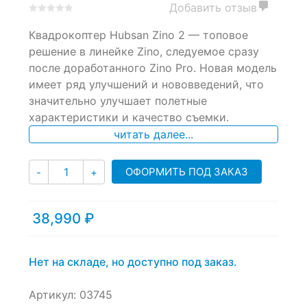
Добавить отзыв
0
5
0
Квадрокоптер Hubsan Zino 2 — топовое
out
of
решение в линейке Zino, следуемое сразу
based
после доработанного Zino Pro. Новая модель
on
имеет ряд улучшений и нововведений, что
customer
ratings
значительно улучшает полетные
характеристики и качество съемки.
читать далее...
Количество
ОФОРМИТЬ ПОД ЗАКАЗ
-
+
38,990
₽
Нет на складе, но доступно под заказ.
Артикул:
03745