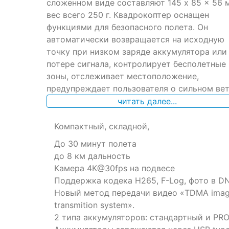
ratings
сложенном виде составляют 145 x 85 x 56 м
вес всего 250 г. Квадрокоптер оснащен
функциями для безопасного полета. Он
автоматически возвращается на исходную
точку при низком заряде аккумулятора или
потере сигнала, контролирует бесполетные
зоны, отслеживает местоположение,
предупреждает пользователя о сильном вет
читать далее...
Компактный, складной,
До 30 минут полета
до 8 км дальность
Камера 4К@30fps на подвесе
Поддержка кодека H265, F-Log, фото в D
Новый метод передачи видео «TDMA ima
transmition system».
2 типа аккумуляторов: стандартный и PRO