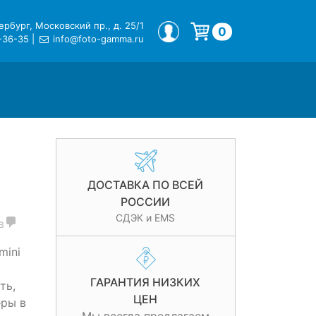
рбург, Московский пр., д. 25/1
МОЙ ПРОФИЛЬ
0
-36-35
|
info@foto-gamma.ru
Корзина пуста.
ДОСТАВКА ПО ВСЕЙ
РОССИИ
СДЭК и EMS
в
mini
ГАРАНТИЯ НИЗКИХ
ть,
ЦЕН
еры в