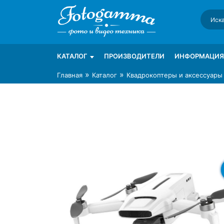
Skip
to
content
Интернет-магазин фототехники Foto-Ga
Магазин фотоаксессуаров foto-gamma.ru
КАТАЛОГ
ПРОИЗВОДИТЕЛИ
ИНФОРМАЦИЯ
»
»
Главная
Каталог
Квадрокоптеры и аксессуары