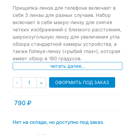
0
5
0
Прищепка-линза для телефона включает в
out
of
себя 3 линзы для разных случаев. Набор
based
включает в себя макро-линзу для снятия
on
четких изображений с близкого расстояния,
customer
ratings
широкоугольную линзу для увеличения угла
обзора стандартной камеры устройства, а
также fisheye-линзу («рыбий глаз»), которая
имеет обзор в 180 градусов.
читать далее...
Количество
ОФОРМИТЬ ПОД ЗАКАЗ
-
+
790
₽
Нет на складе, но доступно под заказ.