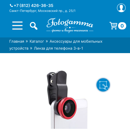
Skip
+7 (812) 426-36-35
to
Санкт-Петербург, Московский пр., д. 25/1
content
0
Корзина пуста.
»
»
Главная
Каталог
Аксессуары для мобильных
Интернет-магазин фототехники
Магазин фотоаксессуаров foto-
»
устройств
Линза для телефона 3-в-1
Foto-Gamma в СПб
gamma.ru