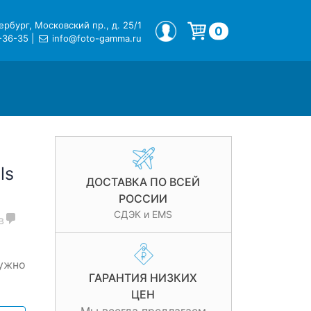
рбург, Московский пр., д. 25/1
МОЙ ПРОФИЛЬ
0
-36-35
|
info@foto-gamma.ru
Корзина пуста.
ls
ДОСТАВКА ПО ВСЕЙ
РОССИИ
СДЭК и EMS
в
нужно
ГАРАНТИЯ НИЗКИХ
ЦЕН