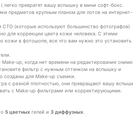
( легко превратят вашу вспышку в мини софт-бокс.
мки предметов крупным планом для лотов на интернет-
ем СТО (которые используют большинство фотографов)
но для коррекции цвета кожи человека. С этими
ю кожи в фотошопе, все что вам нужно это установить
ели.
 Make-up, когда нет времени на редактирование снимк
становите фильтр с нужным оттенком на вспышку и
о созданы для Make-up съемки.
тра с разной плотностью, они превращают вашу вспыш
овать с Make-up фильтрами или корректирующими.
то
5 цветных
гелей и
3 диффузных
.