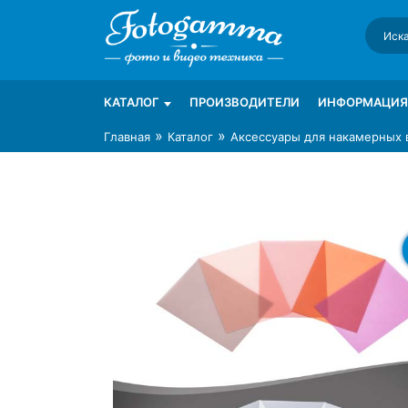
Skip
to
content
Интернет-магазин фототехники Foto-Ga
Магазин фотоаксессуаров foto-gamma.ru
КАТАЛОГ
ПРОИЗВОДИТЕЛИ
ИНФОРМАЦИЯ
»
»
Главная
Каталог
Аксессуары для накамерных