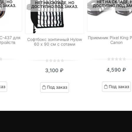
ДЕ, НО
НЕТ НА СКЛАДЕ, 
НЕТ НА СКЛАДЕ, НО
 ЗАКАЗ.
ДОСТУПНО ПОД ЗА
ДОСТУПНО ПОД ЗАКАЗ.
CC-437 для
Приемник Pixel King 
Софтбокс зонтичный Hylow
тройств
Canon
60 х 90 см с сотами
0
5
0
0
5
0
4,590
₽
3,100
₽
out
out
of
of
based
based
каз
Под заказ
Под заказ
on
on
customer
customer
ratings
ratings