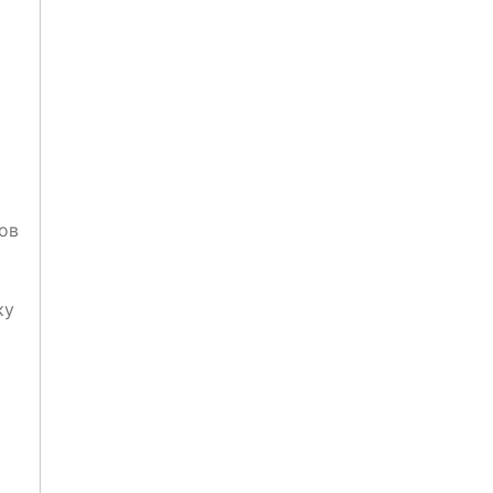
ов
ку