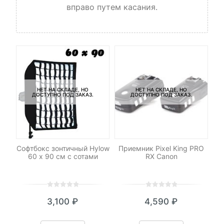
вправо путем касания.
НЕТ НА СКЛАДЕ, НО
НЕТ НА СКЛАДЕ, НО
ДОСТУПНО ПОД ЗАКАЗ.
ДОСТУПНО ПОД ЗАКАЗ.
ДУ
Софтбокс зонтичный Hylow
Приемник Pixel King PRO
Ра
60 х 90 см с сотами
RX Canon
0
5
0
0
5
0
3,100
₽
4,590
₽
out
out
of
of
based
based