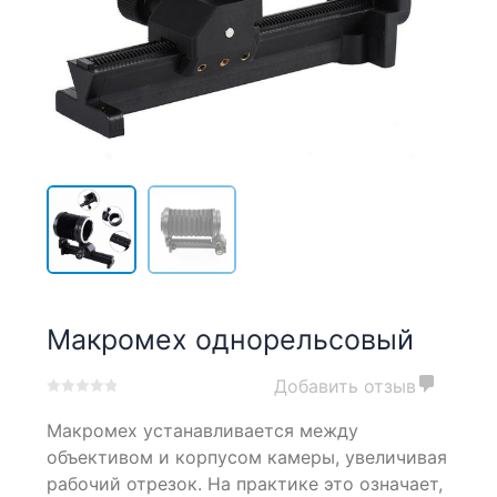
Макромех однорельсовый
Добавить отзыв
0
5
0
Макромех устанавливается между
out
of
объективом и корпусом камеры, увеличивая
based
рабочий отрезок. На практике это означает,
on