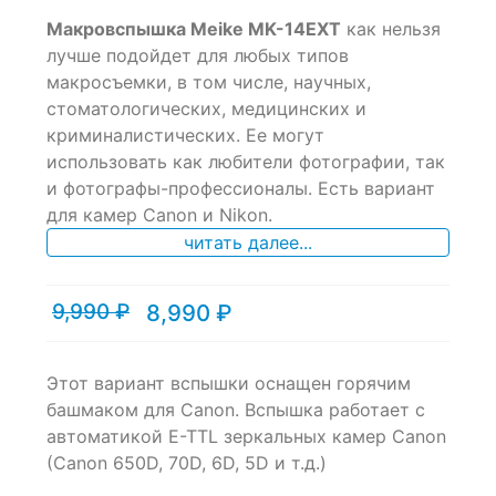
0
5
0
Макровспышка Meike MK-14EXT
как нельзя
out
of
лучше подойдет для любых типов
based
макросъемки, в том числе, научных,
on
стоматологических, медицинских и
customer
ratings
криминалистических. Ее могут
использовать как любители фотографии, так
и фотографы-профессионалы. Есть вариант
для камер Canon и Nikon.
читать далее...
9,990
₽
8,990
₽
Текущая
Первоначальная
цена:
цена
8,990 ₽.
составляла
9,990 ₽.
Этот вариант вспышки оснащен горячим
башмаком для Canon. Вспышка работает с
автоматикой E-TTL зеркальных камер Canon
(Canon 650D, 70D, 6D, 5D и т.д.)