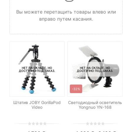
Вы можете перетащить товары влево или
вправо путем касания.
НЕТ НА СКЛАДЕ, НО
НЕТ НА СКЛАДЕ, НО
ДОСТУПНО ПОД ЗАКАЗ.
ДОСТУПНО ПОД ЗАКАЗ.
-32%
ng
Штатив JOBY GorillaPod
Светодиодный осветитель
Ра
Video
Yongnuo YN-168
0
5
0
0
5
0