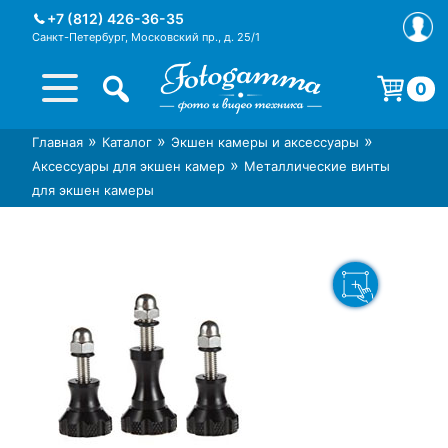
Skip
+7 (812) 426-36-35
to
Санкт-Петербург, Московский пр., д. 25/1
content
0
Корзина пуста.
»
»
»
Главная
Каталог
Экшен камеры и аксессуары
Интернет-магазин фототехники
Магазин фотоаксессуаров foto-
»
Аксессуары для экшен камер
Металлические винты
Foto-Gamma в СПб
gamma.ru
для экшен камеры