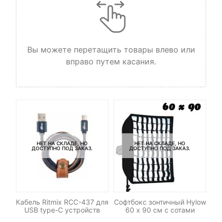
Вы можете перетащить товары влево или
вправо путем касания.
НЕТ НА СКЛАДЕ, НО
НЕТ НА СКЛАДЕ, НО
ДОСТУПНО ПОД ЗАКАЗ.
ДОСТУПНО ПОД ЗАКАЗ.
ет
Кабель Ritmix RCC-437 для
Софтбокс зонтичный Hylow
ny
USB type-C устройств
60 х 90 см с сотами