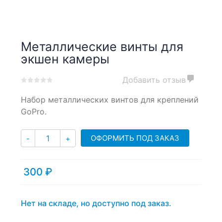
Металлические винты для
экшен камеры
Добавить отзыв
0
5
0
Набор металлических винтов для креплений
out
of
GoPro.
based
on
Количество
customer
ОФОРМИТЬ ПОД ЗАКАЗ
-
+
ratings
300
₽
Нет на складе, но доступно под заказ.