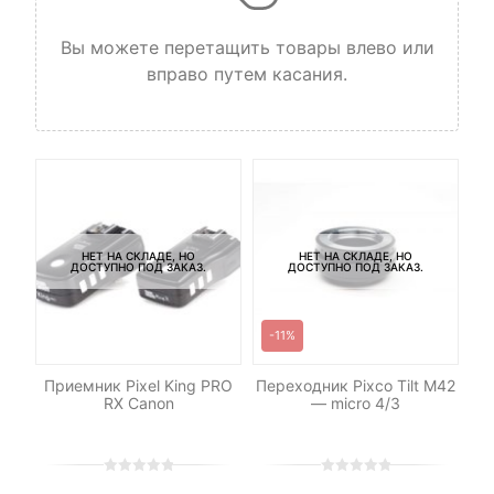
Вы можете перетащить товары влево или
вправо путем касания.
НЕТ НА СКЛАДЕ, НО
НЕТ НА СКЛАДЕ, НО
ДОСТУПНО ПОД ЗАКАЗ.
ДОСТУПНО ПОД ЗАКАЗ.
-11%
р
Приемник Pixel King PRO
Переходник Pixco Tilt M42
n
RX Canon
— micro 4/3
0
5
0
0
5
0