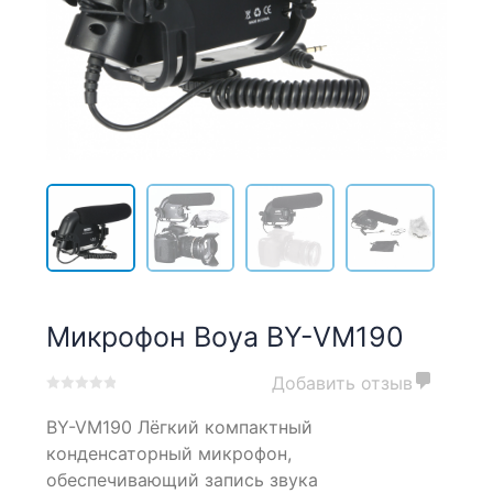
Микрофон Boya BY-VM190
Добавить отзыв
0
5
0
BY-VM190 Лёгкий компактный
out
of
конденсаторный микрофон,
based
обеспечивающий запись звука
on