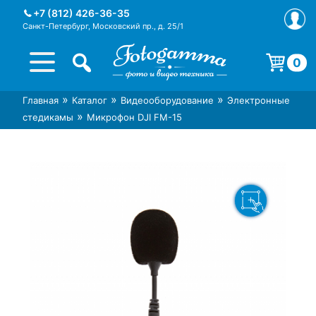
Skip
+7 (812) 426-36-35
to
Санкт-Петербург, Московский пр., д. 25/1
content
0
Корзина пуста.
»
»
»
Главная
Каталог
Видеооборудование
Электронные
Интернет-магазин фототехники
Магазин фотоаксессуаров foto-
»
стедикамы
Микрофон DJI FM-15
Foto-Gamma в СПб
gamma.ru