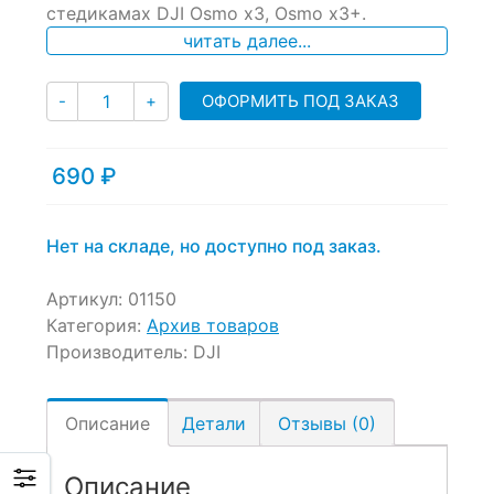
стедикамах DJI Osmo x3, Osmo x3+.
customer
ratings
читать далее...
Количество
ОФОРМИТЬ ПОД ЗАКАЗ
-
+
690
₽
Нет на складе, но доступно под заказ.
Артикул:
01150
Категория:
Архив товаров
Производитель:
DJI
Описание
Детали
Отзывы (0)
Описание