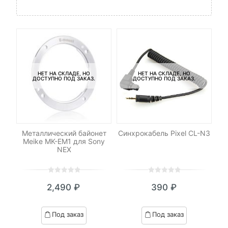
НЕТ НА СКЛАДЕ, НО
НЕТ НА СКЛАДЕ, НО
ДОСТУПНО ПОД ЗАКАЗ.
ДОСТУПНО ПОД ЗАКАЗ.
-
ng
Металлический байонет
Синхрокабель Pixel CL-N3
Св
Meike MK-EM1 для Sony
NEX
0
5
0
0
5
0
2,490
₽
390
₽
out
out
of
of
based
based
Под заказ
Под заказ
on
on
customer
customer