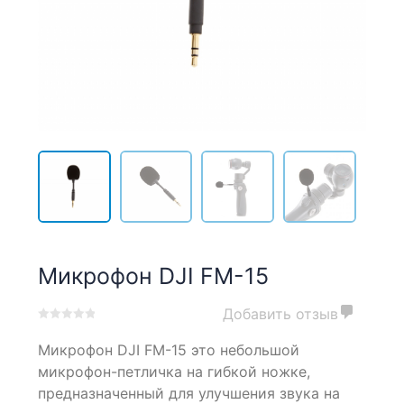
Микрофон DJI FM-15
Добавить отзыв
0
5
0
Микрофон DJI FM-15 это небольшой
out
of
микрофон-петличка на гибкой ножке,
based
предназначенный для улучшения звука на
on