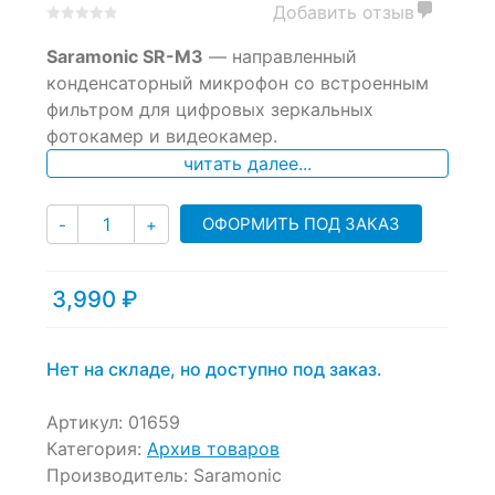
Добавить отзыв
0
5
0
Saramonic SR-M3
— направленный
out
of
конденсаторный микрофон со встроенным
based
фильтром для цифровых зеркальных
on
фотокамер и видеокамер.
customer
ratings
читать далее...
Количество
ОФОРМИТЬ ПОД ЗАКАЗ
-
+
3,990
₽
Нет на складе, но доступно под заказ.
Артикул:
01659
Категория:
Архив товаров
Производитель:
Saramonic