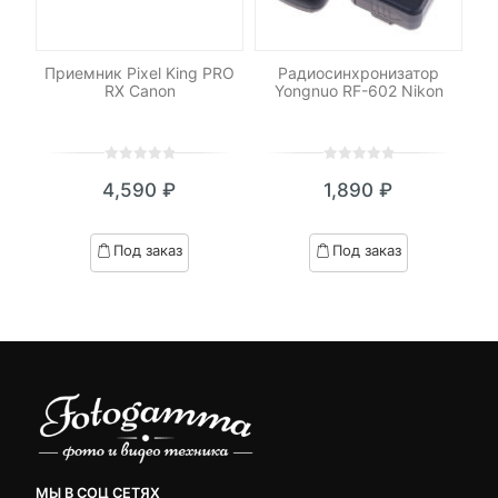
ель
Приемник Pixel King PRO
Радиосинхронизатор
RX Canon
Yongnuo RF-602 Nikon
И
0
5
0
0
5
0
₽
4,590
₽
1,890
₽
out
out
я
начальная
of
of
based
based
Под заказ
Под заказ
on
on
.
вляла
customer
customer
₽.
ratings
ratings
МЫ В СОЦ СЕТЯХ