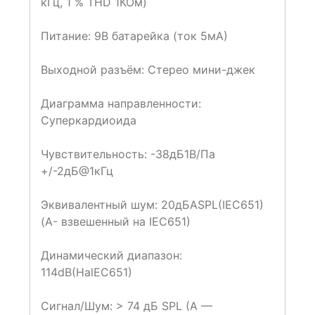
кГц, 1 % THD 1КОм)
Питание: 9В батарейка (ток 5мА)
Выходной разъём: Стерео мини-джек
Диаграмма направленности:
Суперкардиоида
Чувствительность: -38дБ1В/Па
+/-2дБ@1кГц
Эквивалентный шум: 20дБASPL(IEC651)
(А- взвешенный на IEC651)
Динамический диапазон:
114dB(HalEC651)
Сигнал/Шум: > 74 дБ SPL (А —