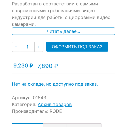
Разработан в соответствии с самыми
on
современными требованиями видео
customer
ratings
индустрии для работы с цифровыми видео
камерами.
читать далее...
Количество
ОФОРМИТЬ ПОД ЗАКАЗ
-
+
9,230
₽
7,890
₽
Текущая
Первоначальная
цена:
цена
7,890 ₽.
составляла
9,230 ₽.
Нет на складе, но доступно под заказ.
Артикул:
01543
Категория:
Архив товаров
Производитель:
RODE