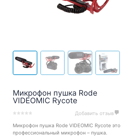
Микрофон пушка Rode
VIDEOMIC Rycote
Добавить отзыв
0
5
0
Микрофон пушка Rode VIDEOMIC Rycote это
out
of
профессиональный микрофон – пушка.
based