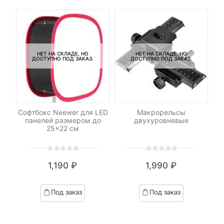
НЕТ НА СКЛАДЕ, НО
НЕТ НА СКЛАДЕ, НО
ДОСТУПНО ПОД ЗАКАЗ.
ДОСТУПНО ПОД ЗАКАЗ.
-
ель
Софтбокс Neewer для LED
Макрорельсы
панелей размером до
двухуровневые
25×22 см
0
5
0
0
5
0
₽
1,190
₽
1,990
₽
out
out
я
начальная
of
of
based
based
Под заказ
Под заказ
on
on
.
вляла
customer
customer
₽.
ratings
ratings