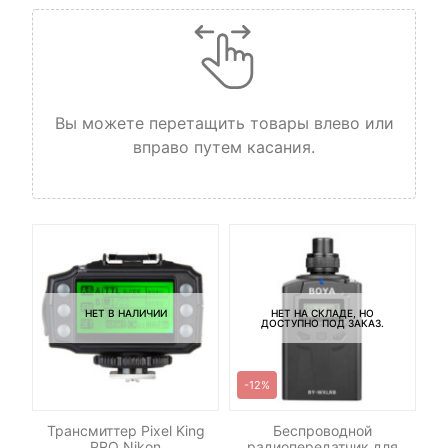
Вы можете перетащить товары влево или
вправо путем касания.
НЕТ В НАЛИЧИИ
НЕТ НА СКЛАДЕ, НО
ДОСТУПНО ПОД ЗАКАЗ.
-12%
ль
Трансмиттер Pixel King
Беспроводной
PRO Nikon
радиопередатчик для
Sa