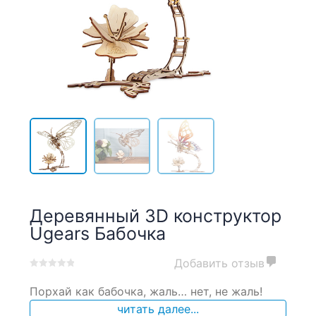
Деревянный 3D конструктор
Ugears Бабочка
Добавить отзыв
0
5
0
Порхай как бабочка, жаль… нет, не жаль!
out
of
читать далее...
based