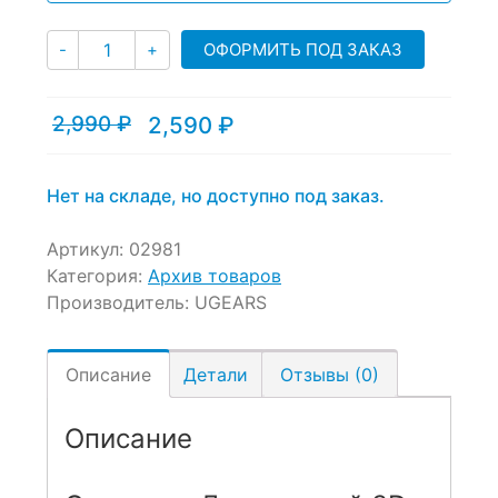
on
Количество
customer
ОФОРМИТЬ ПОД ЗАКАЗ
-
+
ratings
2,990
₽
2,590
₽
Текущая
Первоначальная
цена:
цена
2,590 ₽.
составляла
2,990 ₽.
Нет на складе, но доступно под заказ.
Артикул:
02981
Категория:
Архив товаров
Производитель:
UGEARS
Описание
Детали
Отзывы (0)
Описание