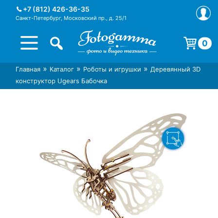
Skip
+7 (812) 426-36-35
to
Санкт-Петербург, Московский пр., д. 25/1
content
0
Корзина пуста.
»
»
»
Главная
Каталог
Роботы и игрушки
Деревянный 3D
Интернет-магазин фототехники
Магазин фотоаксессуаров foto-
конструктор Ugears Бабочка
Foto-Gamma в СПб
gamma.ru