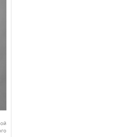
рой
ого