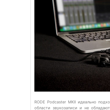
RODE Podcaster MKII идеально подх
области звукозаписи и не обладаю