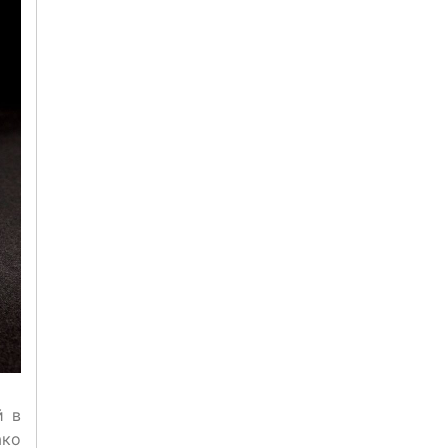
й в
ако