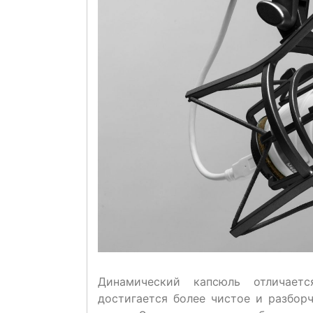
Динамический капсюль отличаетс
достигается более чистое и разбор