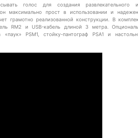
сывать голос для создания развлекательного 
фон максимально прост в использовании и надеже
чет грамотно реализованной конструкции. В компле
ель RM2 и USB-кабель длиной 3 метра. Опционал
 «паук» PSM1, стойку-пантограф PSA1 и настоль