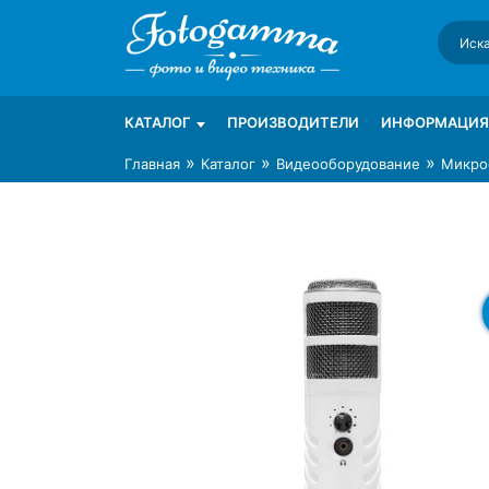
Skip
to
content
Интернет-магазин фототехники Foto-Ga
Магазин фотоаксессуаров foto-gamma.ru
КАТАЛОГ
ПРОИЗВОДИТЕЛИ
ИНФОРМАЦИЯ
»
»
»
Главная
Каталог
Видеооборудование
Микро