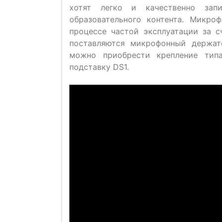
хотят легко и качественно запи
образовательного контента. Микро
процессе частой эксплуатации за с
поставляются микрофонный держат
можно приобрести крепление типа
подставку DS1.