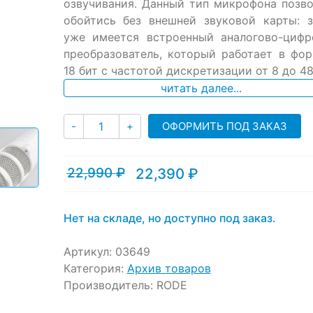
ratings
озвучивания. Данный тип микрофона позв
обойтись без внешней звуковой карты: з
уже имеется встроенный аналогово-цифр
преобразователь, который работает в фо
18 бит с частотой дискретизации от 8 до 48
читать далее...
Количество
ОФОРМИТЬ ПОД ЗАКАЗ
-
+
22,990
₽
22,390
₽
Текущая
Первоначальная
цена:
цена
22,390 ₽.
составляла
22,990 ₽.
Нет на складе, но доступно под заказ.
Артикул:
03649
Категория:
Архив товаров
Производитель:
RODE