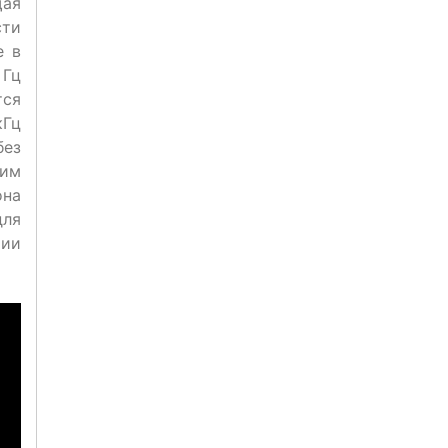
щая
сти
е в
 Гц
тся
кГц
без
ним
она
для
чии