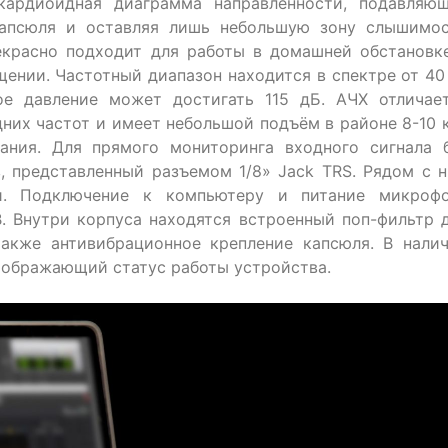
кардиоидная диаграмма направленности, подавляю
капсюля и оставляя лишь небольшую зону слышимо
екрасно подходит для работы в домашней обстановк
ении. Частотный диапазон находится в спектре от 40
ое давление может достигать 115 дБ. АЧХ отличае
дних частот и имеет небольшой подъём в районе 8-10 
ания. Для прямого мониторинга входного сигнала 
, представленный разъемом 1/8» Jack TRS. Рядом с 
ти. Подключение к компьютеру и питание микроф
. Внутри корпуса находятся встроенный поп-фильтр 
также антивибрационное крепление капсюля. В нали
тображающий статус работы устройства.