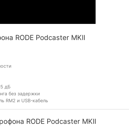
она RODE Podcaster MKII
ности
15 дБ
нга без задержки
ль RM2 и USB-кабель
офона RODE Podcaster MKII