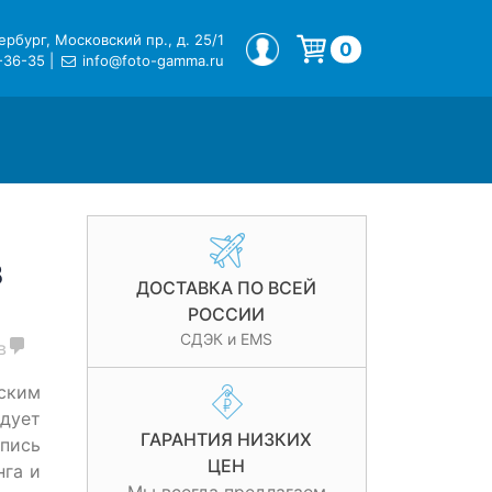
рбург, Московский пр., д. 25/1
МОЙ ПРОФИЛЬ
0
-36-35
|
info@foto-gamma.ru
Корзина пуста.
B
ДОСТАВКА ПО ВСЕЙ
РОССИИ
СДЭК и EMS
в
ским
дует
ГАРАНТИЯ НИЗКИХ
апись
ЦЕН
нга и