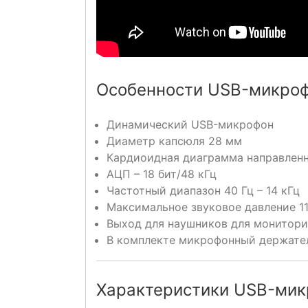
Особенности USB-микроф
Динамический USB-микрофон
Диаметр капсюля 28 мм
Кардиоидная диаграмма направлен
АЦП – 18 бит/48 кГц
Частотный диапазон 40 Гц – 14 кГц
Максимальное звуковое давление 1
Выход для наушников для монитори
В комплекте микрофонный держате
Характеристики USB-микр