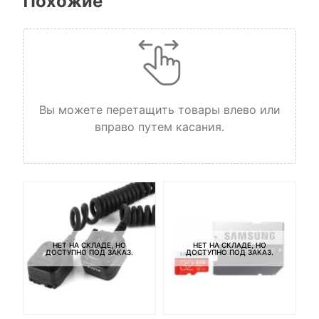
Похожие
Вы можете перетащить товары влево или
вправо путем касания.
НЕТ НА СКЛАДЕ, НО
НЕТ НА СКЛАДЕ, НО
ДОСТУПНО ПОД ЗАКАЗ.
ДОСТУПНО ПОД ЗАКАЗ.
И