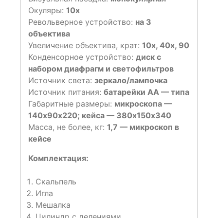
Окуляры:
10х
Револьверное устройство:
на 3
объектива
Увеличение объектива, крат:
10х, 40х, 90
Конденсорное устройство:
диск с
набором диафрагм и светофильтров
Источник света:
зеркало/лампочка
Источник питания:
батарейки АА — типа
Габаритные размеры:
микроскопа —
140х90х220; кейса — 380х150х340
Масса, не более, кг:
1,7 — микроскоп в
кейсе
Комплектация:
Скальпель
Игла
Мешалка
Цилиндр с делениями