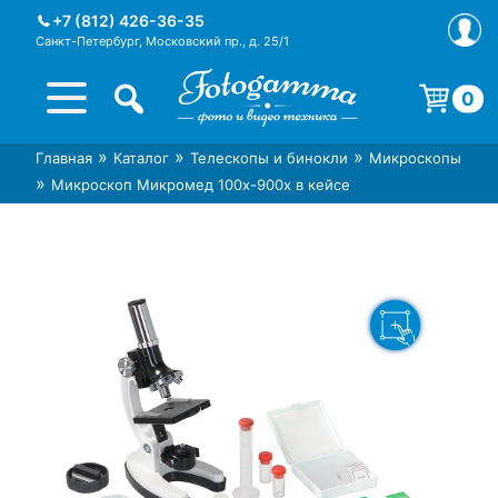
Skip
+7 (812) 426-36-35
to
Санкт-Петербург, Московский пр., д. 25/1
content
0
Корзина пуста.
»
»
»
Главная
Каталог
Телескопы и бинокли
Микроскопы
Интернет-магазин фототехники
Магазин фотоаксессуаров foto-
»
Микроскоп Микромед 100x-900x в кейсе
Foto-Gamma в СПб
gamma.ru