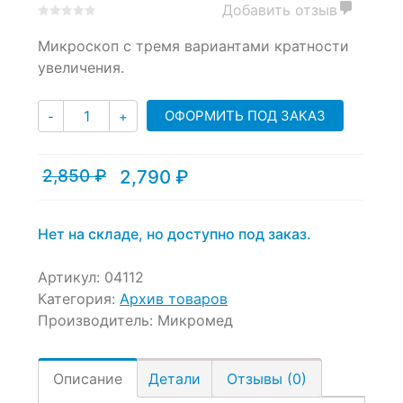
Добавить отзыв
0
5
0
Микроскоп с тремя вариантами кратности
out
of
увеличения.
based
on
Количество
customer
ОФОРМИТЬ ПОД ЗАКАЗ
-
+
ratings
2,850
₽
2,790
₽
Текущая
Первоначальная
цена:
цена
2,790 ₽.
составляла
2,850 ₽.
Нет на складе, но доступно под заказ.
Артикул:
04112
Категория:
Архив товаров
Производитель:
Микромед
Описание
Детали
Отзывы (0)