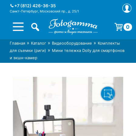
Skip
+7 (812) 426-36-35
to
Санкт-Петербург, Московский пр., д. 25/1
content
0
Корзина пуста.
»
»
»
Главная
Каталог
Видеооборудование
Комплекты
Интернет-магазин фототехники
Магазин фотоаксессуаров foto-
»
для съемки (риги)
Мини тележка Dolly для смартфонов
Foto-Gamma в СПб
gamma.ru
и экшн-камер