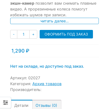
of
экшн-камер
позволит вам снимать плавные
based
видео. А прорезиненые колеса помогут
on
избежать шумов при записи.
customer
ratings
читать далее...
Количество
ОФОРМИТЬ ПОД ЗАКАЗ
-
+
1,290
₽
Нет на складе, но доступно под заказ.
Артикул:
02027
Категория:
Архив товаров
Производитель:
Детали
Отзывы (0)