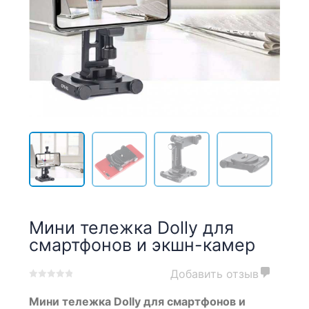
Мини тележка Dolly для
смартфонов и экшн-камер
Добавить отзыв
0
5
0
Мини тележка Dolly для смартфонов и
out