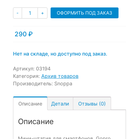
customer
Количество
ratings
ОФОРМИТЬ ПОД ЗАКАЗ
-
+
290
₽
Нет на складе, но доступно под заказ.
Артикул:
03194
Категория:
Архив товаров
Производитель:
Snoppa
Описание
Детали
Отзывы (0)
Описание
Мини-штатив для смартфонов, Gopro,