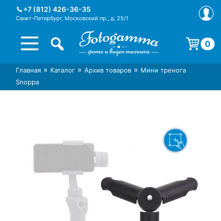
Skip
+7 (812) 426-36-35
to
Санкт-Петербург, Московский пр., д. 25/1
content
0
Корзина пуста.
»
»
»
Главная
Каталог
Архив товаров
Мини тренога
Интернет-магазин фототехники
Магазин фотоаксессуаров foto-
Snoppa
Foto-Gamma в СПб
gamma.ru