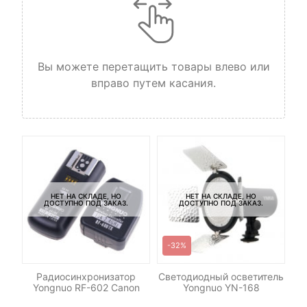
Вы можете перетащить товары влево или
вправо путем касания.
НЕТ НА СКЛАДЕ, НО
НЕТ НА СКЛАДЕ, НО
ДОСТУПНО ПОД ЗАКАЗ.
ДОСТУПНО ПОД ЗАКАЗ.
-32%
Радиосинхронизатор
Светодиодный осветитель
Си
ДУ
Yongnuo RF-602 Canon
Yongnuo YN-168