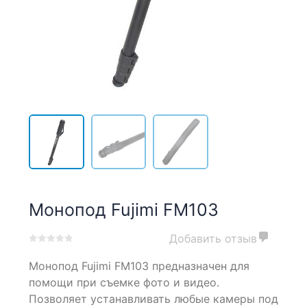
Монопод Fujimi FM103
Добавить отзыв
0
5
0
Монопод Fujimi FM103 предназначен для
out
of
помощи при съемке фото и видео.
based
Позволяет устанавливать любые камеры под
on