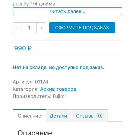
резьбу 1/4 дюйма.
customer
ratings
читать далее...
Количество
ОФОРМИТЬ ПОД ЗАКАЗ
-
+
990
₽
Нет на складе, но доступно под заказ.
Артикул:
01124
Категория:
Архив товаров
Производитель:
Fujimi
Описание
Детали
Отзывы (0)
Описание