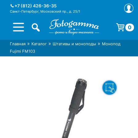
Skip
+7 (812) 426-36-35
to
Санкт-Петербург, Московский пр., д. 25/1
content
0
Корзина пуста.
»
»
»
Главная
Каталог
Штативы и моноподы
Монопод
Интернет-магазин фототехники
Магазин фотоаксессуаров foto-
Fujimi FM103
Foto-Gamma в СПб
gamma.ru