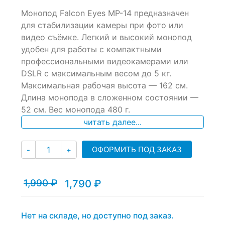
0
5
0
Монопод Falcon Eyes MP-14 предназначен
out
of
для стабилизации камеры при фото или
based
видео съёмке. Легкий и высокий монопод
on
удобен для работы с компактными
customer
ratings
профессиональными видеокамерами или
DSLR с максимальным весом до 5 кг.
Максимальная рабочая высота — 162 см.
Длина монопода в сложенном состоянии —
52 см. Вес монопода 480 г.
читать далее...
Количество
ОФОРМИТЬ ПОД ЗАКАЗ
-
+
1,990
₽
1,790
₽
Текущая
Первоначальная
цена:
цена
1,790 ₽.
составляла
1,990 ₽.
Нет на складе, но доступно под заказ.