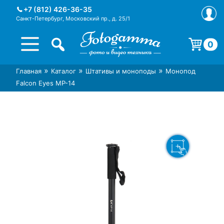
Skip
+7 (812) 426-36-35
to
Санкт-Петербург, Московский пр., д. 25/1
content
0
Корзина пуста.
»
»
»
Главная
Каталог
Штативы и моноподы
Монопод
Интернет-магазин фототехники
Магазин фотоаксессуаров foto-
Falcon Eyes MP-14
Foto-Gamma в СПб
gamma.ru