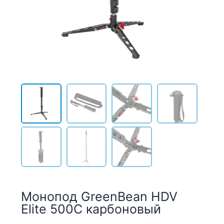
Монопод GreenBean HDV
Elite 500С карбоновый