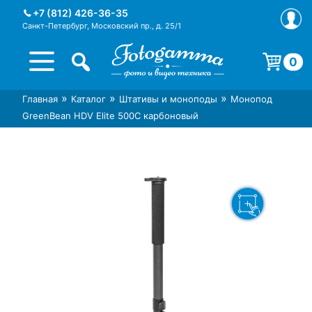
Skip
+7 (812) 426-36-35
to
Санкт-Петербург, Московский пр., д. 25/1
content
0
Корзина пуста.
»
»
»
Главная
Каталог
Штативы и моноподы
Монопод
Интернет-магазин фототехники
Магазин фотоаксессуаров foto-
GreenBean HDV Elite 500С карбоновый
Foto-Gamma в СПб
gamma.ru