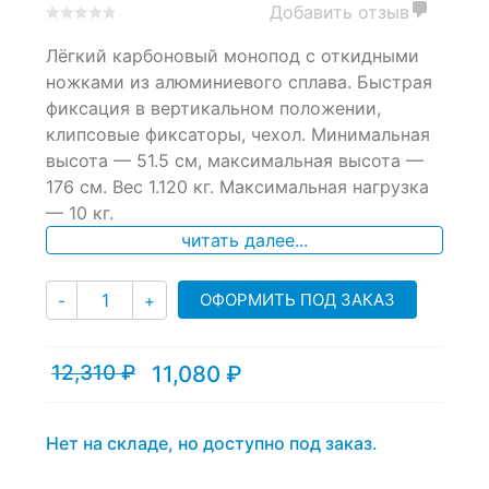
Добавить отзыв
0
5
0
Лёгкий карбоновый монопод с откидными
out
of
ножками из алюминиевого сплава. Быстрая
based
фиксация в вертикальном положении,
on
клипсовые фиксаторы, чехол. Минимальная
customer
ratings
высота — 51.5 см, максимальная высота —
176 см. Вес 1.120 кг. Максимальная нагрузка
— 10 кг.
читать далее...
Количество
ОФОРМИТЬ ПОД ЗАКАЗ
-
+
12,310
₽
11,080
₽
Текущая
Первоначальная
цена:
цена
11,080 ₽.
составляла
12,310 ₽.
Нет на складе, но доступно под заказ.