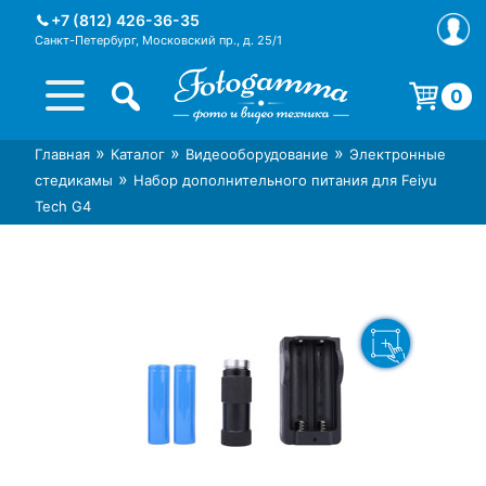
Skip
+7 (812) 426-36-35
to
Санкт-Петербург, Московский пр., д. 25/1
content
0
Корзина пуста.
»
»
»
Главная
Каталог
Видеооборудование
Электронные
Интернет-магазин фототехники
Магазин фотоаксессуаров foto-
»
стедикамы
Набор дополнительного питания для Feiyu
Foto-Gamma в СПб
gamma.ru
Tech G4