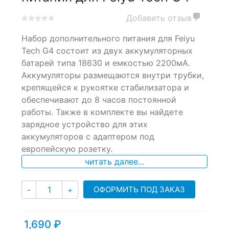
Добавить отзыв
0
5
0
Набор дополнительного питания для Feiyu
out
of
Tech G4 состоит из двух аккумуляторных
based
батарей типа 18630 и емкостью 2200мА.
on
Аккумуляторы размещаются внутри трубки,
customer
ratings
крепящейся к рукоятке стабилизатора и
обеспечивают до 8 часов постоянной
работы. Также в комплекте вы найдете
зарядное устройство для этих
аккумуляторов с адаптером под
европейскую розетку.
читать далее...
Количество
ОФОРМИТЬ ПОД ЗАКАЗ
-
+
1,690
₽