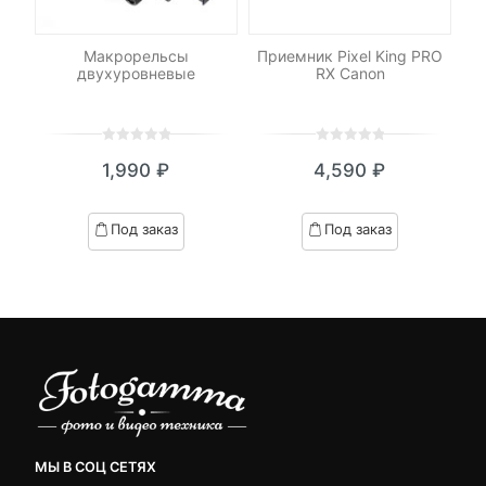
on
Макрорельсы
Приемник Pixel King PRO
Т
двухуровневые
RX Canon
0
5
0
0
5
0
1,990
₽
4,590
₽
out
out
я
начальная
of
of
based
based
Под заказ
Под заказ
on
on
вляла
customer
customer
₽.
ratings
ratings
МЫ В СОЦ СЕТЯХ