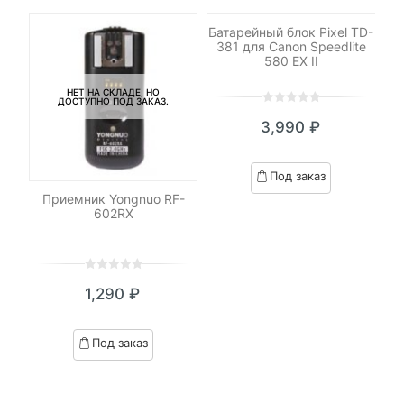
НЕТ НА СКЛАДЕ, НО
ДОСТУПНО ПОД ЗАКАЗ.
Батарейный блок Pixel TD-
381 для Canon Speedlite
580 EX II
НЕТ НА СКЛАДЕ, НО
ДОСТУПНО ПОД ЗАКАЗ.
0
5
0
3,990
₽
out
of
based
Под заказ
on
RO
Приемник Yongnuo RF-
Ш
customer
602RX
ratings
0
5
0
1,290
₽
out
of
based
Под заказ
on
customer
ratings