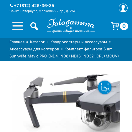
Skip
+7 (812) 426-36-35
to
Санкт-Петербург, Московский пр., д. 25/1
content
0
Корзина пуста.
»
»
»
Главная
Каталог
Квадрокоптеры и аксессуары
Интернет-магазин фототехники
Магазин фотоаксессуаров foto-
»
Аксессуары для коптеров
Комплект фильтров 6 шт
Foto-Gamma в СПб
gamma.ru
Sunnylife Mavic PRO (ND4+ND8+ND16+ND32+CPL+MCUV)