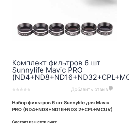
Комплект фильтров 6 шт
Sunnylife Mavic PRO
(ND4+ND8+ND16+ND32+CPL+M
Добавить отзыв
0
5
0
out
Набор фильтров 6 шт Sunnylife для Mavic
of
PRO (ND4+ND8+ND16+ND3 2+CPL+MCUV)
based
on
Состоит из шести линз:
customer
ratings