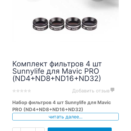
Комплект фильтров 4 шт
Sunnylife для Mavic PRO
(ND4+ND8+ND16+ND32)
Добавить отзыв
0
5
0
Набор фильтров 4 шт Sunnylife для Mavic
out
of
PRO (ND4+ND8+ND16+ND32)
based
читать далее...
on
customer
ratings
Количество