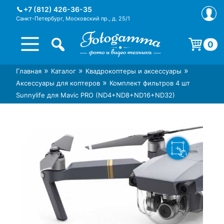
Skip
+7 (812) 426-36-35
to
Санкт-Петербург, Московский пр., д. 25/1
content
0
Корзина пуста.
»
»
»
Главная
Каталог
Квадрокоптеры и аксессуары
Интернет-магазин фототехники
Магазин фотоаксессуаров foto-
»
Аксессуары для коптеров
Комплект фильтров 4 шт
Foto-Gamma в СПб
gamma.ru
Sunnylife для Mavic PRO (ND4+ND8+ND16+ND32)